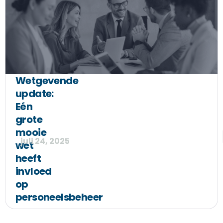
Wetgevende
update:
Eén
grote
mooie
juli 24, 2025
wet
heeft
invloed
op
personeelsbeheer