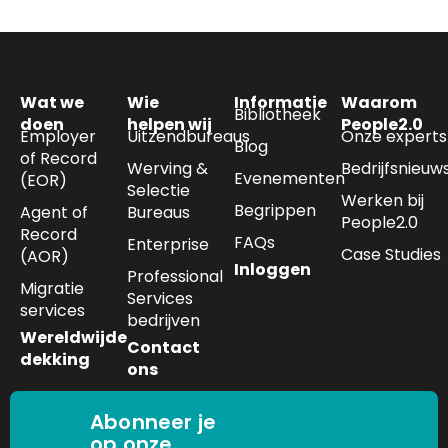
Wat we
Wie
Informatie
Waarom
Bibliotheek
doen
helpen wij
People2.0
Employer
Uitzendbureaus
Onze experts
Blog
of Record
Werving &
Bedrijfsnieuw
Evenementen
(EOR)
Selectie
Werken bij
Begrippen
Agent of
Bureaus
People2.0
Record
FAQs
Enterprise
Case Studies
(AOR)
Inloggen
Professional
Migratie
Services
services
bedrijven
Wereldwijde
Contact
dekking
ons
Abonneer je
op onze