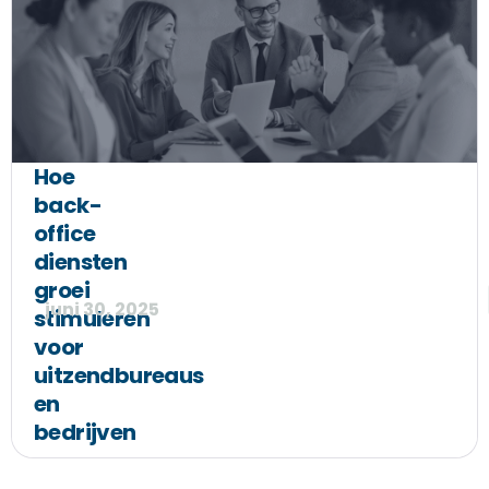
Hoe
back-
office
diensten
groei
juni 30, 2025
stimuleren
voor
uitzendbureaus
en
bedrijven