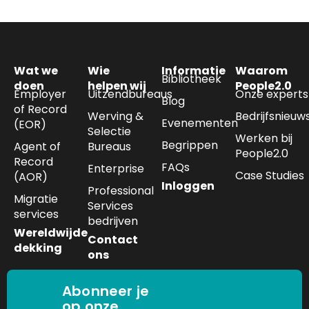
Wat we
Wie
Informatie
Waarom
Bibliotheek
doen
helpen wij
People2.0
Employer
Uitzendbureaus
Onze experts
Blog
of Record
Werving &
Bedrijfsnieuw
Evenementen
(EOR)
Selectie
Werken bij
Begrippen
Agent of
Bureaus
People2.0
Record
FAQs
Enterprise
Case Studies
(AOR)
Inloggen
Professional
Migratie
Services
services
bedrijven
Wereldwijde
Contact
dekking
ons
Abonneer je
op onze