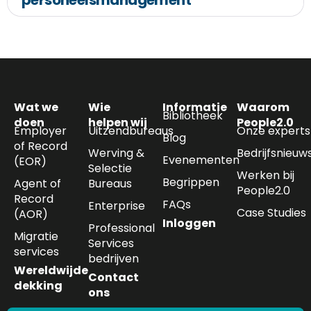
personeelsmanagement
Wat we
Wie
Informatie
Waarom
Bibliotheek
doen
helpen wij
People2.0
Employer
Uitzendbureaus
Onze experts
Blog
of Record
Werving &
Bedrijfsnieuw
Evenementen
(EOR)
Selectie
Werken bij
Begrippen
Agent of
Bureaus
People2.0
Record
FAQs
Enterprise
Case Studies
(AOR)
Inloggen
Professional
Migratie
Services
services
bedrijven
Wereldwijde
Contact
dekking
ons