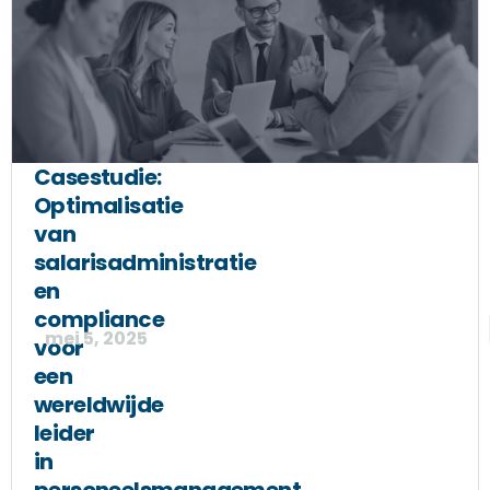
Casestudie:
Optimalisatie
van
salarisadministratie
en
compliance
mei 5, 2025
voor
een
wereldwijde
leider
in