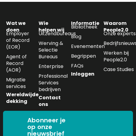
Wat we
Wie
Informatie
Waarom
Bibliotheek
doen
helpen wij
People2.0
Employer
Uitzendbureaus
Onze experts
Blog
of Record
Werving &
Bedrijfsnieuw
Evenementen
(EOR)
Selectie
Werken bij
Begrippen
Agent of
Bureaus
People2.0
Record
FAQs
Enterprise
Case Studies
(AOR)
Inloggen
Professional
Migratie
Services
services
bedrijven
Wereldwijde
Contact
dekking
ons
Abonneer je
op onze
nieuwsbrief