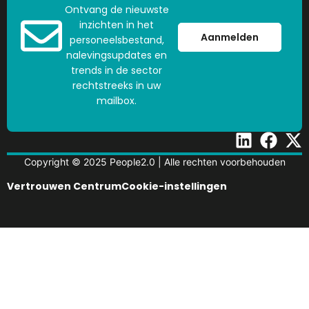
Ontvang de nieuwste
inzichten in het
Aanmelden
personeelsbestand,
nalevingsupdates en
trends in de sector
rechtstreeks in uw
mailbox.
Copyright © 2025 People2.0 | Alle rechten voorbehouden
Vertrouwen Centrum
Cookie-instellingen