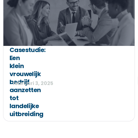
Casestudie:
Een
klein
vrouwelijk
bedrijf
februari 3, 2025
aanzetten
tot
landelijke
uitbreiding