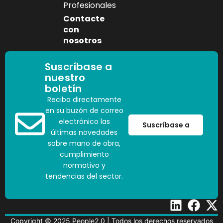
Profesionales
Contacte
con
nosotros
Suscríbase a
nuestro
boletín
Reciba directamente
en su buzón de correo
electrónico las
Suscríbase a
últimas novedades
sobre mano de obra,
cumplimiento
normativo y
tendencias del sector.
Copyright © 2025 People2.0 | Todos los derechos reservados