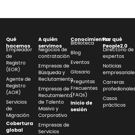
Qué
A quién
Conocimientos
Por qué
Biblioteca
hacemos
servimos
People2.0
Empleador
Negocios de
Directorio de
Blog
de
contratación
expertos
Eventos
Registro
Empresas de
Noticias
(EOR)
Glosario
Búsqueda y
empresariale
Agente de
Reclutamiento
Preguntas
Carreras
Registro
Frecuentes
Empresas de
profedionale
(AOR)
(FAQs)
Recutamiento
Casos
Servicios
de Talento
Inicio de
prácticos
de
Masivo y
sesión
Migración
Corporativo
Cobertura
Empresas de
global
Servicios