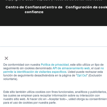
Centro de ConfianzaCentro de
Configuración de cook
confianza
×
De conformidad con nuestra
Política de privacidad
, este sitio utiliza un tipo de
seguimiento sin cookies denominado
API de almacenamiento web
, el cual
no
permite la identificación de visitantes específicos
. Usted puede rechazar esta
función de seguimiento desactivándola en la página de "
Opt Out
" (Exclusión
voluntaria).
Este sitio también utiliza cookies con fines funcionales, analíticos y publicitarios,
las cuales se emplean para recopilar información sobre su interacción con
nuestro sitio web. Al hacer clic en «Aceptar todo», usted otorga su consentimien
para el uso de cookies por nuestra parte.