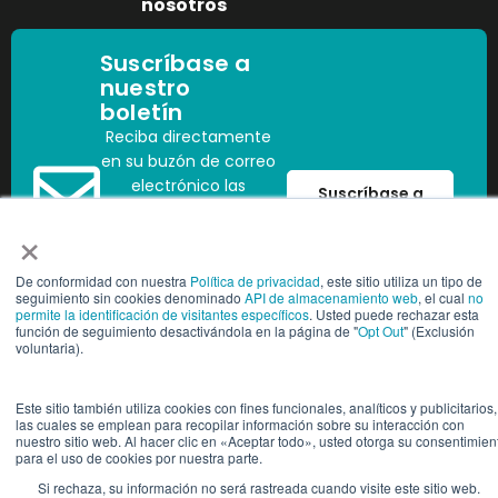
nosotros
Suscríbase a
nuestro
boletín
Reciba directamente
en su buzón de correo
electrónico las
Suscríbase a
últimas novedades
×
sobre mano de obra,
cumplimiento
De conformidad con nuestra
Política de privacidad
, este sitio utiliza un tipo de
normativo y
seguimiento sin cookies denominado
API de almacenamiento web
, el cual
no
tendencias del sector.
permite la identificación de visitantes específicos
. Usted puede rechazar esta
función de seguimiento desactivándola en la página de "
Opt Out
" (Exclusión
voluntaria).
Copyright © 2025 People2.0 | Todos los derechos reservados
Este sitio también utiliza cookies con fines funcionales, analíticos y publicitarios,
las cuales se emplean para recopilar información sobre su interacción con
nuestro sitio web. Al hacer clic en «Aceptar todo», usted otorga su consentimien
Centro de ConfianzaCentro de
Configuración de cook
para el uso de cookies por nuestra parte.
confianza
Si rechaza, su información no será rastreada cuando visite este sitio web.