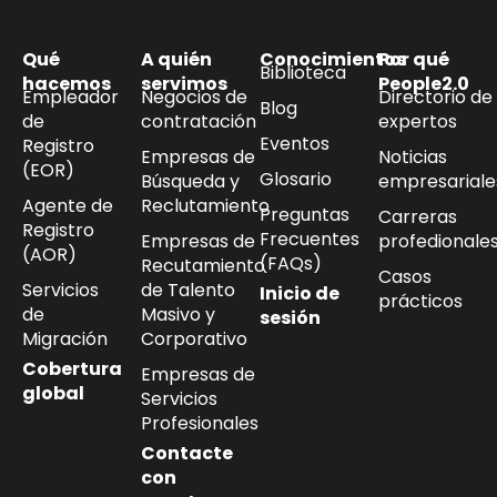
Qué
A quién
Conocimientos
Por qué
Biblioteca
hacemos
servimos
People2.0
Empleador
Negocios de
Directorio de
Blog
de
contratación
expertos
Eventos
Registro
Empresas de
Noticias
(EOR)
Glosario
Búsqueda y
empresariale
Agente de
Reclutamiento
Preguntas
Carreras
Registro
Frecuentes
Empresas de
profedionale
(AOR)
(FAQs)
Recutamiento
Casos
Servicios
de Talento
Inicio de
prácticos
de
Masivo y
sesión
Migración
Corporativo
Cobertura
Empresas de
global
Servicios
Profesionales
Contacte
con