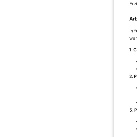
Er 
Ar
In 
wer
1. 
2. 
3. 