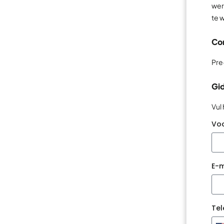
wer
te 
Con
Pre
Gi
Vul
Vo
E-m
Te