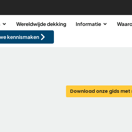
n
Wereldwijde dekking
Informatie
Waaro
 we kennismaken
Download onze gids met 