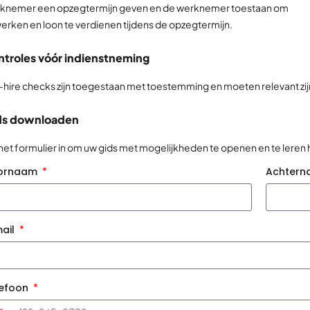
knemer een opzegtermijn geven en de werknemer toestaan om
werken en loon te verdienen tijdens de opzegtermijn.
troles vóór indienstneming
-hire checks zijn toegestaan met toestemming en moeten relevant zijn
ds downloaden
 het formulier in om uw gids met mogelijkheden te openen en te leren
ornaam
Achter
ail
lefoon