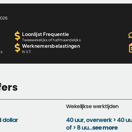
2026
Loonlijst Frequentie
Tweewekelijks of halfmaandelijks
Werknemersbelastingen
s.
N.V.T.
fers
Wekelijkse werktijden
d dollar
40 uur, overwerk > 40 u
of > 8 uu...
see more