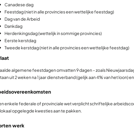
Canadese dag
Feestdag (niet in alle provincies een wettelijke feestdag)
Dag van de Arbeid
Dankdag
Herdenkingsdag (wettelijk in sommige provincies)
Eerste kerstdag
Tweede kerstdag (niet in alle provincies een wettelijke feestdag)
laat
aalde algemene feestdagen omvatten 9 dagen – zoals Nieuwjaarsdag 
aan uit 2 weken na 1 jaar dienstverband (gelijk aan 4% van het loon) en 
beidsovereenkomsten
n enkele federale of provinciale wet verplicht schriftelijke arbeids
lokaal opgelegde kwesties aan te pakken.
orten werk