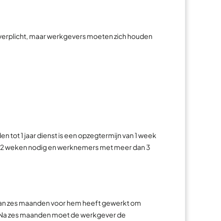
et verplicht, maar werkgevers moeten zich houden
 tot 1 jaar dienst is een opzegtermijn van 1 week
an 2 weken nodig en werknemers met meer dan 3
an zes maanden voor hem heeft gewerkt om
. Na zes maanden moet de werkgever de