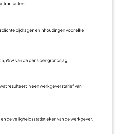
ontractanten.
rplichte bijdragen en inhoudingen voor elke
t 5,95% van de pensioengrondslag.
at resulteert in een werkgeverstarief van
e en de veiligheidsstatistieken van de werkgever.