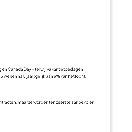
en Canada Day – terwijl vakantietoeslagen
3 weken na 5 jaar (gelijk aan 6% van het loon).
contracten, maar ze worden ten zeerste aanbevolen