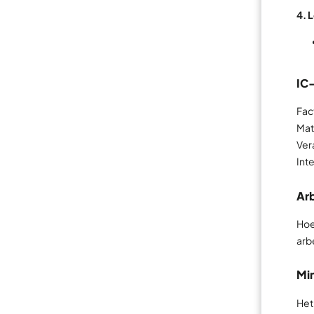
4. 
IC-
Fac
Mat
Ver
Inte
Arb
Hoe
arb
Mi
Het