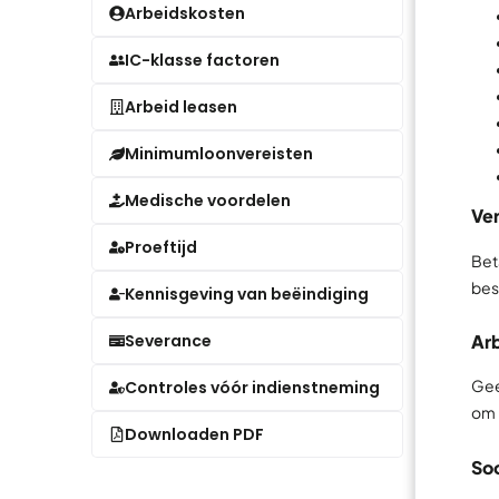
Arbeidskosten
IC-klasse factoren
Arbeid leasen
Minimumloonvereisten
Medische voordelen
Ver
Proeftijd
Bet
best
Kennisgeving van beëindiging
Ar
Severance
Gee
Controles vóór indienstneming
om 
Downloaden PDF
So