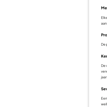
Me
Elk
aan
Pro
De 
Ke
De 
ver
jaa
Se
Een
wel