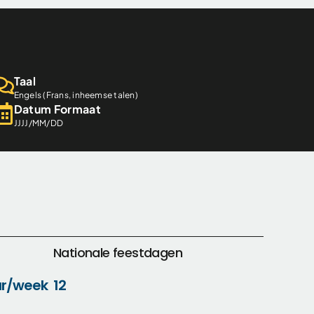
Taal
Engels (Frans, inheemse talen)
Datum Formaat
JJJJ/MM/DD
Nationale feestdagen
ur/week
12