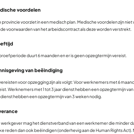
dische voordelen
e provincie voorziet in een medisch plan. Medische voordelen zijn ni
 de voorwaarden van het arbeidscontract als deze worden verstrekt.
eftijd
proefperiode duurt 6 maanden en er is geen opzegtermijn vereist.
nnisgeving van beëindiging
vereisten voor opzegging zijn als volgt: Voor werknemers met 6 maanden
eist. Werknemers met 1 tot 3 jaar dienst hebben een opzegtermijn v
r dienst hebben een opzegtermijn van 3 weken nodig.
verance
 werkgever mag het dienstverband van een werknemer die minder d
ke reden dan ook beëindigen (onderhevig aan de Human Rights Act)