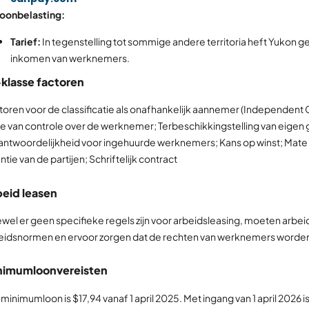
Loonbelasting:
Tarief:
In tegenstelling tot sommige andere territoria heft Yukon ge
inkomen van werknemers.
klasse factoren
toren voor de classificatie als onafhankelijk aannemer (Independent C
e van controle over de werknemer; Terbeschikkingstelling van eigen ge
antwoordelijkheid voor ingehuurde werknemers; Kans op winst; Mate v
ntie van de partijen; Schriftelijk contract
eid leasen
wel er geen specifieke regels zijn voor arbeidsleasing, moeten arb
eidsnormen en ervoor zorgen dat de rechten van werknemers word
nimumloonvereisten
 minimumloon is $17,94 vanaf 1 april 2025. Met ingang van 1 april 2026 