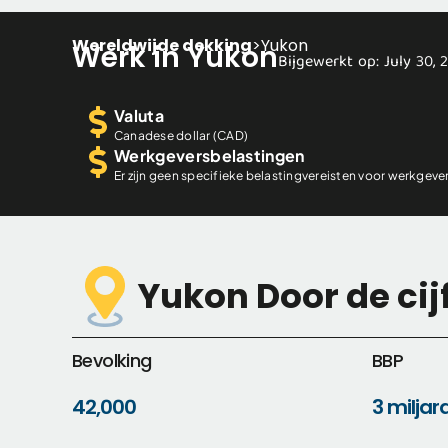
Wereldwijde dekking
>
Yukon
Werk in Yukon
Bijgewerkt op: July 30, 
Valuta
Canadese dollar (CAD)
Werkgeversbelastingen
Er zijn geen specifieke belastingvereisten voor werkgever
Yukon Door de cij
Bevolking
BBP
42,000
3 miljar