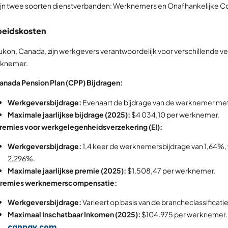
zijn twee soorten dienstverbanden: Werknemers en Onafhankelijke C
beidskosten
Yukon, Canada, zijn werkgevers verantwoordelijk voor verschillende ve
knemer.
Canada Pension Plan (CPP) Bijdragen:
Werkgeversbijdrage:
Evenaart de bijdrage van de werknemer me
Maximale jaarlijkse bijdrage (2025):
$4 034,10 per werknemer.
Premies voor werkgelegenheidsverzekering (EI):
Werkgeversbijdrage:
1,4 keer de werknemersbijdrage van 1,64%, w
2,296%.
Maximale jaarlijkse premie (2025):
$1.508,47 per werknemer.
Premies werknemerscompensatie:
Werkgeversbijdrage:
Varieert op basis van de brancheclassificati
Maximaal Inschatbaar Inkomen (2025):
$104.975 per werknemer.
canpay.com