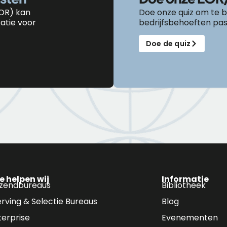
OR) kan
Doe onze quiz om te b
catie
voor
bedrijfsbehoeften pas
Doe de quiz
e helpen wij
Informatie
tzendbureaus
Bibliotheek
rving & Selectie Bureaus
Blog
terprise
Evenementen