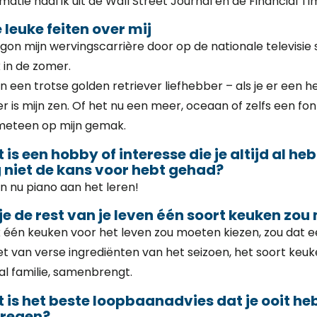
matie haal ik uit de Wall Street Journal en de Financial Ti
e leuke feiten over mij
egon mijn wervingscarrière door op de nationale televisie
 in de zomer.
n een trotse golden retriever liefhebber – als je er een he
 is mijn zen. Of het nu een meer, oceaan of zelfs een fonte
eteen op mijn gemak.
 is een hobby of interesse die je altijd al he
 niet de kans voor hebt gehad?
en nu piano aan het leren!
 je de rest van je leven één soort keuken zo
ik één keuken voor het leven zou moeten kiezen, zou dat een
et van verse ingrediënten van het seizoen, het soort keuk
al familie, samenbrengt.
 is het beste loopbaanadvies dat je ooit he
regen?