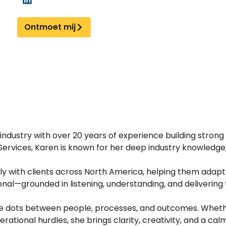
Ontmoet mij
g industry with over 20 years of experience building strong 
t Services, Karen is known for her deep industry knowled
y with clients across North America, helping them adapt 
nal—grounded in listening, understanding, and delivering t
 the dots between people, processes, and outcomes. Whethe
tional hurdles, she brings clarity, creativity, and a cal