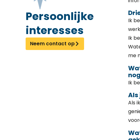
infor
Dri
Persoonlijke
Ik b
interesses
werk
Ik be
Neem contact op
Water
me m
Wat
nog
Ik b
Als
Als 
geni
voor
Wat
gek