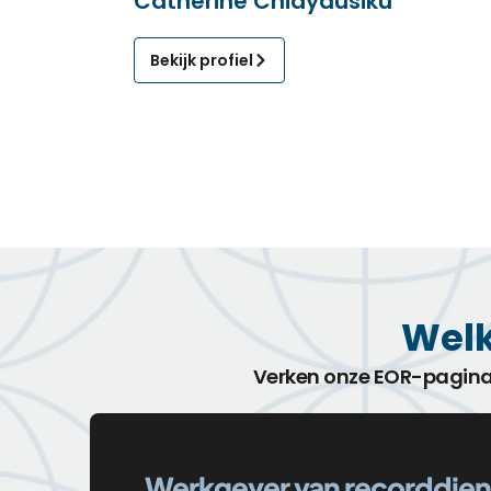
Catherine Chidyausiku
Bekijk profiel
Welk
Verken onze EOR-pagin
Werkgever van recorddien