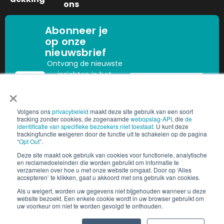
ons
Abonneer je
op onze
nieuwsbrief
Ontvang de nieuwste
inzichten in het
Aanmelden
×
personeelsbestand,
nalevingsupdates en
trends in de sector
Volgens ons
privacybeleid
maakt deze site gebruik van een soort
rechtstreeks in uw
tracking zonder cookies, de zogenaamde
webopslag-API
, die
de
identificatie van specifieke bezoekers niet toestaat
. U kunt deze
mailbox.
trackingfunctie weigeren door de functie uit te schakelen op de pagina
“
Opt Out
”.
Deze site maakt ook gebruik van cookies voor functionele, analytische
en reclamedoeleinden die worden gebruikt om informatie te
verzamelen over hoe u met onze website omgaat. Door op ‘Alles
Copyright © 2025 People2.0 | Alle rechten voorbehouden
accepteren’ te klikken, gaat u akkoord met ons gebruik van cookies.
Vertrouwen Centrum
Cookie-instellingen
Als u weigert, worden uw gegevens niet bijgehouden wanneer u deze
website bezoekt. Een enkele cookie wordt in uw browser gebruikt om
uw voorkeur om niet te worden gevolgd te onthouden.