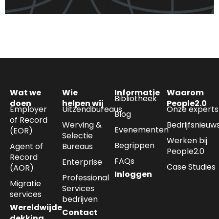
Wat we
Wie
Informatie
Waarom
Bibliotheek
doen
helpen wij
People2.0
Employer
Uitzendbureaus
Onze experts
Blog
of Record
Werving &
Bedrijfsnieuw
Evenementen
(EOR)
Selectie
Werken bij
Begrippen
Agent of
Bureaus
People2.0
Record
FAQs
Enterprise
Case Studies
(AOR)
Inloggen
Professional
Migratie
Services
services
bedrijven
Wereldwijde
Contact
dekking