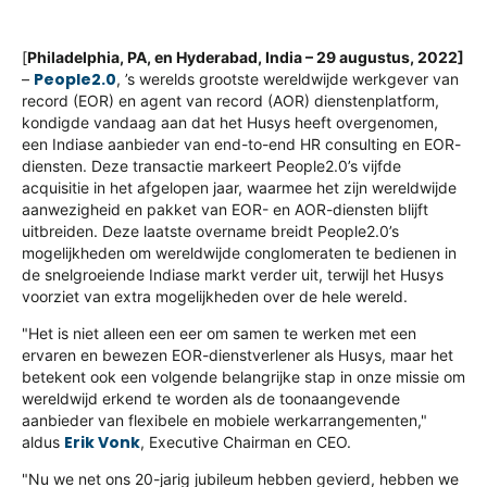
[
Philadelphia, PA, en Hyderabad, India – 29 augustus, 2022]
People2.0
–
, ’s werelds grootste wereldwijde werkgever van
record (EOR) en agent van record (AOR) dienstenplatform,
kondigde vandaag aan dat het Husys heeft overgenomen,
een Indiase aanbieder van end-to-end HR consulting en EOR-
diensten. Deze transactie markeert People2.0’s vijfde
acquisitie in het afgelopen jaar, waarmee het zijn wereldwijde
aanwezigheid en pakket van EOR- en AOR-diensten blijft
uitbreiden. Deze laatste overname breidt People2.0’s
mogelijkheden om wereldwijde conglomeraten te bedienen in
de snelgroeiende Indiase markt verder uit, terwijl het Husys
voorziet van extra mogelijkheden over de hele wereld.
"Het is niet alleen een eer om samen te werken met een
ervaren en bewezen EOR-dienstverlener als Husys, maar het
betekent ook een volgende belangrijke stap in onze missie om
wereldwijd erkend te worden als de toonaangevende
aanbieder van flexibele en mobiele werkarrangementen,"
Erik Vonk
aldus
, Executive Chairman en CEO.
"Nu we net ons 20-jarig jubileum hebben gevierd, hebben we