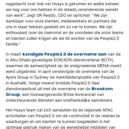
nagedacht over hoe ver Husys is gekomen en welke kansen
we nog voor ons hebben in de steeds veranderende wereld
van werk", zegt GR Reddy, CEO en oprichter. "We zijn
dankbaar voor onze klanten, medewerkers en partners die
ons in staat hebben gesteld om zo ver te komen. We zijn
enthousiast over de toekomst en de voordelen die onze teams
en klanten zullen krijgen als we lid worden van de People2.0
familie."
kondigde People2.0 de overname aan
In maart
van de
in Abu-Dhabi gevestigde EOR/AOR-dienstverlener BOTH,
waarmee de aanwezigheid op de snelgroeiende MENA-markt
werd uitgebreid. In april verstevigde de overname van de
Ayers Group in Sydney de marktleiderspositie van People2.0
in Australië. Vorige maand breidde People2.0 haar
Brookson
dienstenaanbod uit met de overname van de
Group
, een toonaangevende Britse leverancier van
ondersteunende diensten aan onafhankelijke aannemers.
Het Husys team zal zich aansluiten bij de regionale APAC
activiteiten van People2.0 om de continuïteit in de relaties te
waarborgen en om klanten te kunnen begeleiden in het
optimaal gebruik maken van de wereldwijde middelen van