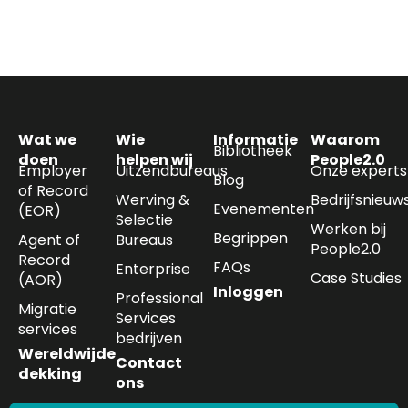
Wat we
Wie
Informatie
Waarom
Bibliotheek
doen
helpen wij
People2.0
Employer
Uitzendbureaus
Onze experts
Blog
of Record
Werving &
Bedrijfsnieuw
Evenementen
(EOR)
Selectie
Werken bij
Begrippen
Agent of
Bureaus
People2.0
Record
FAQs
Enterprise
Case Studies
(AOR)
Inloggen
Professional
Migratie
Services
services
bedrijven
Wereldwijde
Contact
dekking
ons