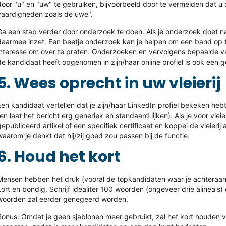
door "u" en "uw" te gebruiken, bijvoorbeeld door te vermelden dat u 
vaardigheden zoals de uwe".
Ga een stap verder door onderzoek te doen. Als je onderzoek doet naa
daarmee inzet. Een beetje onderzoek kan je helpen om een band op
interesse om over te praten. Onderzoeken en vervolgens bepaalde va
de kandidaat heeft opgenomen in zijn/haar online profiel is ook een 
5. Wees oprecht in uw vleierij
Een kandidaat vertellen dat je zijn/haar LinkedIn profiel bekeken heb
(en laat het bericht erg generiek en standaard lijken). Als je voor vl
gepubliceerd artikel of een specifiek certificaat en koppel de vleieri
waarom je denkt dat hij/zij goed zou passen bij de functie.
6. Houd het kort
Mensen hebben het druk (vooral de topkandidaten waar je achteraan g
kort en bondig.
Schrijf idealiter 100 woorden
(ongeveer drie alinea's)
woorden zal eerder genegeerd worden.
Bonus: Omdat je geen sjablonen meer gebruikt, zal het kort houden va