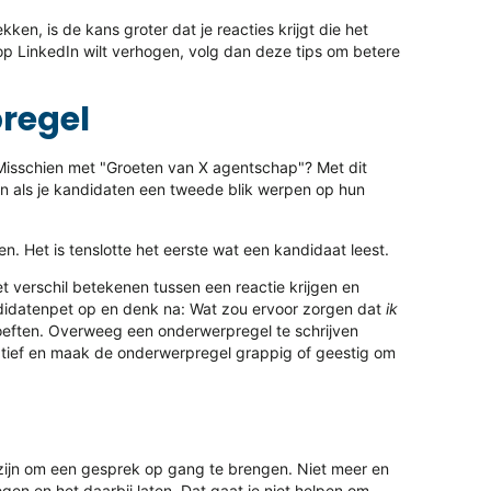
ken, is de kans groter dat je reacties krijgt die het
 op LinkedIn wilt verhogen, volg dan deze tips om betere
pregel
 Misschien met "Groeten van X agentschap"? Met dit
ijn als je kandidaten een tweede blik werpen op hun
. Het is tenslotte het eerste wat een kandidaat leest.
verschil betekenen tussen een reactie krijgen en
idatenpet op en denk na: Wat zou ervoor zorgen dat
ik
oeften. Overweeg
een onderwerpregel te schrijven
tief en maak de onderwerpregel grappig of geestig om
t zijn om een gesprek op gang te brengen. Niet meer en
gen en het daarbij laten. Dat gaat je niet helpen om