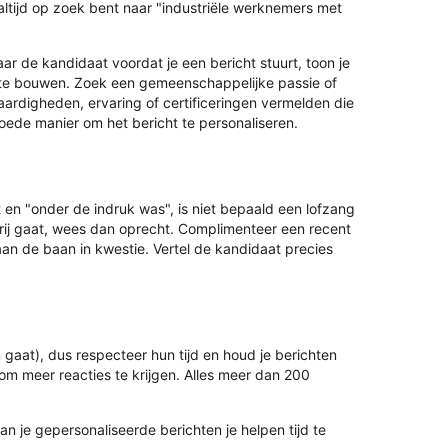
altijd op zoek bent naar "industriële werknemers met
r de kandidaat voordat je een bericht stuurt, toon je
 te bouwen. Zoek een gemeenschappelijke passie of
ardigheden, ervaring of certificeringen vermelden die
goede manier om het bericht te personaliseren.
t en "onder de indruk was", is niet bepaald een lofzang
eierij gaat, wees dan oprecht. Complimenteer een recent
j aan de baan in kwestie. Vertel de kandidaat precies
aat), dus respecteer hun tijd en houd je berichten
 om meer reacties te krijgen. Alles meer dan 200
n je gepersonaliseerde berichten je helpen tijd te