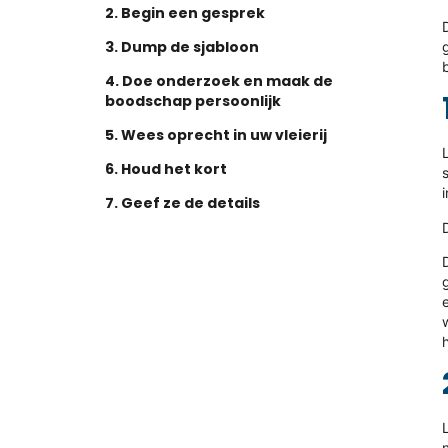
2. Begin een gesprek
3. Dump de sjabloon
4. Doe onderzoek en maak de
boodschap persoonlijk
5. Wees oprecht in uw vleierij
6. Houd het kort
7. Geef ze de details
8. Bied een duidelijke follow-up
Klaar om uw
personeelsoplossingen te
stroomlijnen?