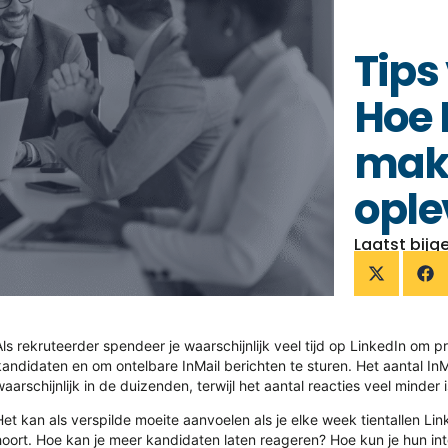
Tips
Hoe 
make
ople
Laatst bijg
Als rekruteerder spendeer je waarschijnlijk veel tijd op LinkedIn om p
kandidaten en om ontelbare InMail berichten te sturen. Het aantal InM
waarschijnlijk in de duizenden, terwijl het aantal reacties veel minder i
Het kan als verspilde moeite aanvoelen als je elke week tientallen Li
hoort. Hoe kan je meer kandidaten laten reageren? Hoe kun je hun i