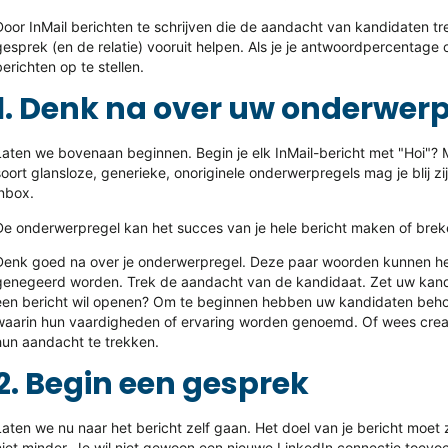
Door InMail berichten te schrijven die de aandacht van kandidaten trek
gesprek (en de relatie) vooruit helpen. Als je je antwoordpercentage
berichten op te stellen.
1. Denk na over uw onderwer
Laten we bovenaan beginnen. Begin je elk InMail-bericht met "Hoi"?
soort glansloze, generieke, onoriginele onderwerpregels mag je blij z
inbox.
De onderwerpregel kan het succes van je hele bericht maken of breken
Denk goed na over je onderwerpregel. Deze paar woorden kunnen het 
genegeerd worden. Trek de aandacht van de kandidaat. Zet uw kand
een bericht wil openen? Om te beginnen hebben uw kandidaten beh
waarin hun vaardigheden of ervaring worden genoemd. Of wees crea
hun aandacht te trekken.
2. Begin een gesprek
Laten we nu naar het bericht zelf gaan. Het doel van je bericht moe
niet minder. Je wil niet gewoon een nieuwe LinkedIn connectie toevoe