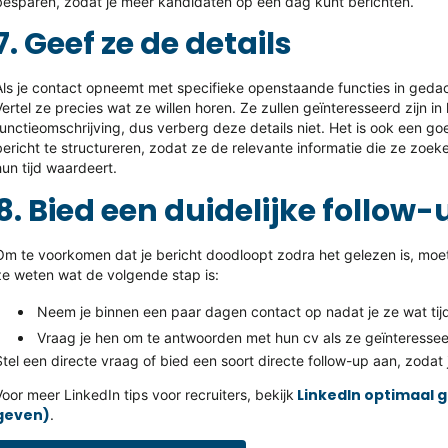
besparen, zodat je meer kandidaten op een dag kunt berichten.
7. Geef ze de details
Als je contact opneemt met specifieke openstaande functies in gedac
Vertel ze precies wat ze willen horen. Ze zullen geïnteresseerd zijn in
functieomschrijving, dus verberg deze details niet. Het is ook een 
bericht te structureren, zodat ze de relevante informatie die ze zoek
hun tijd waardeert.
8. Bied een duidelijke follow-
Om te voorkomen dat je bericht doodloopt zodra het gelezen is, moet
ze weten wat de volgende stap is:
Neem je binnen een paar dagen contact op nadat je ze wat ti
Vraag je hen om te antwoorden met hun cv als ze geïnteressee
Stel een directe vraag of bied een soort directe follow-up aan, zodat
LinkedIn optimaal g
Voor meer LinkedIn tips voor recruiters, bekijk
geven)
.