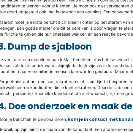
kandidaten te werven voor je klanten. Je moet ook niet verwachten d
Hoe goed opgesteld ook, het is gewoon een opening. Een conversatie
Daarom moet je eerste bericht zich alleen richten op het starten van 
brengen. Een goede manier om dit te bereiken is door vragen te stell
de functie te geven die hun interesse wekken en een reactie bevorde
3. Dump de sjabloon
Je verstuurt een overvloed aan InMail-berichten, dus het kan zinvol z
Helaas zal deze tactiek waarschijnlijk duidelijk zijn voor de kandidaa
zodat het naar verschillende mensen kan worden gestuurd. Maar met 
Vergeet niet dat het doel van rekruteren niet is om tijd te besparen
gekwalificeerde kandidaten die je kunt rekruteren. Gooi de sjablon
bericht persoonlijk voor elke kandidaat. Je zult waarschijnlijk een groo
4. Doe onderzoek en maak de
kom je in contact met kand
Door je berichten te personaliseren,
Gebruik op zijn minst de naam van de kandidaat. Een andere eenvoud