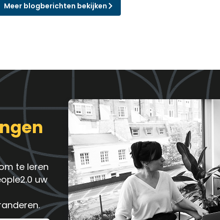
Meer blogberichten bekijken
ingen
om te leren
eople2.0 uw
randeren.