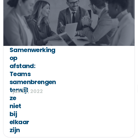
Samenwerking
op
afstand:
Teams
samenbrengen
terwijl
juli 27, 2022
ze
niet
bij
elkaar
zijn