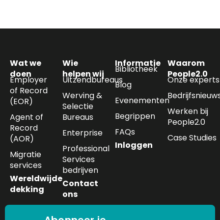
Wat we
Wie
Informatie
Waarom
Bibliotheek
doen
helpen wij
People2.0
Employer
Uitzendbureaus
Onze experts
Blog
of Record
Werving &
Bedrijfsnieuw
Evenementen
(EOR)
Selectie
Werken bij
Begrippen
Agent of
Bureaus
People2.0
Record
FAQs
Enterprise
Case Studies
(AOR)
Inloggen
Professional
Migratie
Services
services
bedrijven
Wereldwijde
Contact
dekking
ons