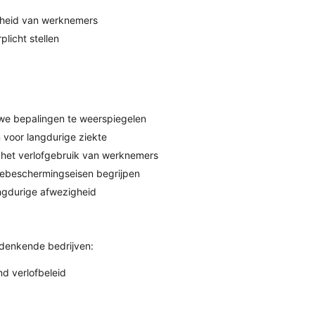
igheid van werknemers
licht stellen
we bepalingen te weerspiegelen
 voor langdurige ziekte
n het verlofgebruik van werknemers
iebeschermingseisen begrijpen
angdurige afwezigheid
tdenkende bedrijven:
d verlofbeleid