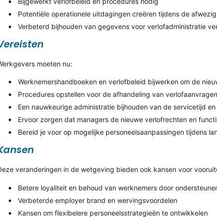
Bijgewerkt verlofbeleid en procedures nodig
Potentiële operationele uitdagingen creëren tijdens de afwez
Verbeterd bijhouden van gegevens voor verlofadministratie verp
Vereisten
Werkgevers moeten nu:
Werknemershandboeken en verlofbeleid bijwerken om de nieu
Procedures opstellen voor de afhandeling van verlofaanvragen
Een nauwkeurige administratie bijhouden van de servicetijd e
Ervoor zorgen dat managers de nieuwe verlofrechten en funct
Bereid je voor op mogelijke personeelsaanpassingen tijdens l
Kansen
Deze veranderingen in de wetgeving bieden ook kansen voor voorui
Betere loyaliteit en behoud van werknemers door ondersteunen
Verbeterde employer brand en wervingsvoordelen
Kansen om flexibelere personeelsstrategieën te ontwikkelen