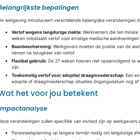
Belangrijkste bepalingen
De wetgeving introduceert verschillende belangrijke veranderingen d
Verlof wegens langdurige ziekte:
Werknemers die ten minste 1
weken onbetaald verlof voor ernstige medische aandoeningen 
Baanbescherming:
Werkgevers moeten de positie van de wer
nemen na terugkeer van verlof.
Flexibel gebruik:
De 27 weken hoeven niet opeenvolgend te wo
zijn.
Toekomstig verlof voor adoptie/ draagmoederschap:
Een ext
adoptie of draagmoederschap situaties (ingangsdatum nog af 
Wat het voor jou betekent
Impactanalyse
Deze veranderingen zullen specifiek van invloed zijn op werkgevers die
Personeelsplanning op langere termijn nodig om langdurige a