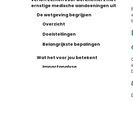
ernstige medische aandoeningen uit
De wetgeving begrijpen
Overzicht
Doelstellingen
Belangrijkste bepalingen
Wat het voor jou betekent
Impactanalyse
Vereisten
Kansen
Volgende stappen en actieplan
Onmiddellijke acties
Persoonlijke assistentie
Samen navigeren door compliance