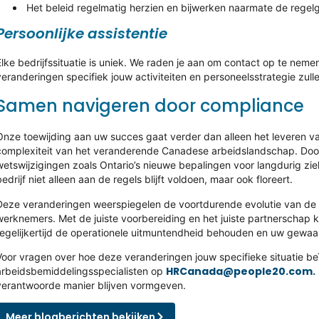
Het beleid regelmatig herzien en bijwerken naarmate de regel
Persoonlijke assistentie
Elke bedrijfssituatie is uniek. We raden je aan om contact op te ne
veranderingen specifiek jouw activiteiten en personeelsstrategie zull
Samen navigeren door compliance
Onze toewijding aan uw succes gaat verder dan alleen het leveren van
complexiteit van het veranderende Canadese arbeidslandschap. Door 
wetswijzigingen zoals Ontario’s nieuwe bepalingen voor langdurig zi
bedrijf niet alleen aan de regels blijft voldoen, maar ook floreert.
Deze veranderingen weerspiegelen de voortdurende evolutie van de
werknemers. Met de juiste voorbereiding en het juiste partnerschap
tegelijkertijd de operationele uitmuntendheid behouden en uw gew
Voor vragen over hoe deze veranderingen jouw specifieke situatie 
HRCanada@people20.com.
arbeidsbemiddelingsspecialisten op
verantwoorde manier blijven vormgeven.
Meer blogberichten bekijken