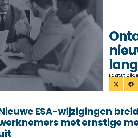
Onta
nieu
lang
Laatst bijg
Nieuwe ESA-wijzigingen breid
werknemers met ernstige m
uit