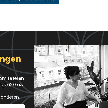
ingen
om te leren
eople2.0 uw
randeren.