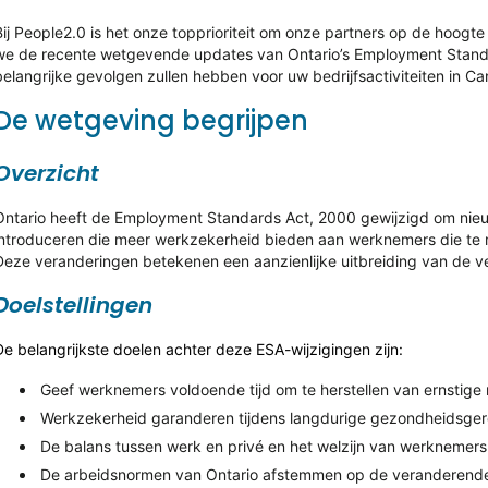
Bij People2.0 is het onze topprioriteit om onze partners op de hoogt
we de recente wetgevende updates van Ontario’s Employment Stand
belangrijke gevolgen zullen hebben voor uw bedrijfsactiviteiten in C
De wetgeving begrijpen
Overzicht
Ontario heeft de Employment Standards Act, 2000 gewijzigd om nieuw
introduceren die meer werkzekerheid bieden aan werknemers die t
Deze veranderingen betekenen een aanzienlijke uitbreiding van de ve
Doelstellingen
De belangrijkste doelen achter deze ESA-wijzigingen zijn:
Geef werknemers voldoende tijd om te herstellen van ernstig
Werkzekerheid garanderen tijdens langdurige gezondheidsge
De balans tussen werk en privé en het welzijn van werknemer
De arbeidsnormen van Ontario afstemmen op de veranderend