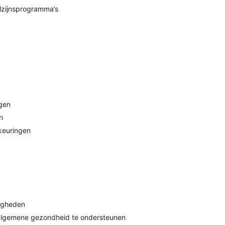
lzijnsprogramma’s
ngen
n
keuringen
zigheden
algemene gezondheid te ondersteunen