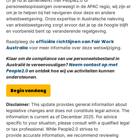
Of je nu al samenwerkt met People2.0 of
personeelsoplossingen overweegt in de APAC regio, wij zijn er
om je te helpen bij het navigeren door deze en andere
arbeidswetgeving. Onze expertise in Australische naleving
van arbeidswetgeving zorgt ervoor dat je op de hoogte blijft
en voorbereid bent op veranderende regelgeving.
officiële richtlijnen van Fair Work
Raadpleeg de
Australia
voor meer informatie over deze wetswijziging.
Klaar om de compliance van uw personeelsbestand in
Neem contact op met
Australië te vereenvoudigen?
People2.0
en ontdek hoe wij uw activiteiten kunnen
ondersteunen.
Begin vandaag
Disclaimer:
This update provides general information about
legislative changes and does not constitute legal advice. The
information is current as of December 2025. For advice
specific to your situation, please consult with a qualified legal
or tax professional. While People2.0 strives to
provide accurate information, we recommend reviewing