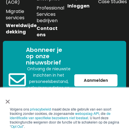
Case Studies
(AOR)
Inloggen
Professional
Migratie
Services
services
bedrijven
Wereldwijde
Contact
dekking
ons
Abonneer je
op onze
nieuwsbrief
Ontvang de nieuwste
inzichten in het
Aanmelden
personeelsbestand,
nalevingsupdates en
×
trends in de sector
rechtstreeks in uw
mailbox.
Volgens ons
privacybeleid
maakt deze site gebruik van een soort
tracking zonder cookies, de zogenaamde
webopslag-API
, die
de
identificatie van specifieke bezoekers niet toestaat
. U kunt deze
trackingfunctie weigeren door de functie uit te schakelen op de pagina
“
Opt Out
”.