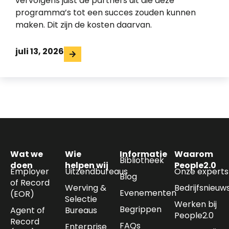
vervolgens juist de partners uit die deze
programma’s tot een succes zouden kunnen
maken. Dit zijn de kosten daarvan.
juli 13, 2026
Wat we
Wie
Informatie
Waarom
Bibliotheek
doen
helpen wij
People2.0
Employer
Uitzendbureaus
Onze experts
Blog
of Record
Werving &
Bedrijfsnieuw
Evenementen
(EOR)
Selectie
Werken bij
Begrippen
Agent of
Bureaus
People2.0
Record
FAQs
Enterprise