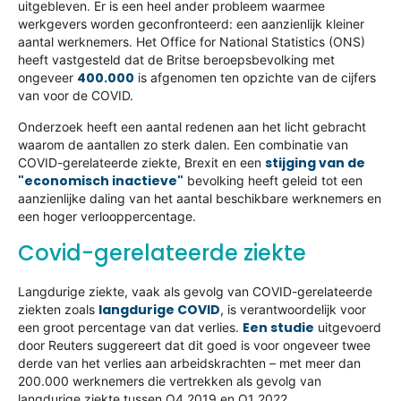
uitgebleven. Er is een heel ander probleem waarmee
werkgevers worden geconfronteerd: een aanzienlijk kleiner
aantal werknemers. Het Office for National Statistics (ONS)
heeft vastgesteld dat de Britse beroepsbevolking met
400.000
ongeveer
is afgenomen ten opzichte van de cijfers
van voor de COVID.
Onderzoek heeft een aantal redenen aan het licht gebracht
waarom de aantallen zo sterk dalen. Een combinatie van
stijging van de
COVID-gerelateerde ziekte, Brexit en een
"economisch inactieve"
bevolking heeft geleid tot een
aanzienlijke daling van het aantal beschikbare werknemers en
een hoger verlooppercentage.
Covid-gerelateerde ziekte
Langdurige ziekte, vaak als gevolg van COVID-gerelateerde
langdurige COVID
ziekten zoals
, is verantwoordelijk voor
Een studie
een groot percentage van dat verlies.
uitgevoerd
door Reuters suggereert dat dit goed is voor ongeveer twee
derde van het verlies aan arbeidskrachten – met meer dan
200.000 werknemers die vertrekken als gevolg van
langdurige ziekte tussen Q4 2019 en Q1 2022.