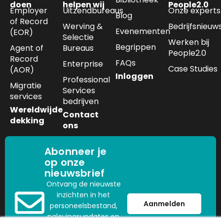
doen
helpen wij
People2.0
Employer
Uitzendbureaus
Onze experts
Blog
of Record
Werving &
Bedrijfsnieuw
Evenementen
(EOR)
Selectie
Werken bij
Begrippen
Agent of
Bureaus
People2.0
Record
FAQs
Enterprise
Case Studies
(AOR)
Inloggen
Professional
Migratie
Services
services
bedrijven
Wereldwijde
Contact
dekking
ons
Abonneer je
op onze
nieuwsbrief
Ontvang de nieuwste
inzichten in het
Aanmelden
personeelsbestand,
nalevingsupdates en