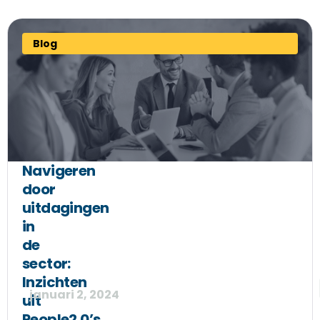
Blog
Navigeren
door
uitdagingen
in
de
sector:
Inzichten
januari 2, 2024
uit
People2.0’s