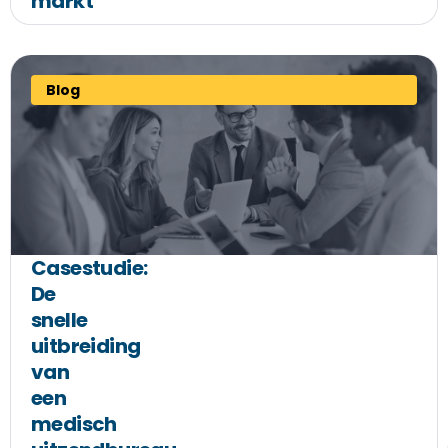
markt
Blog
Casestudie:
De
snelle
uitbreiding
van
een
medisch