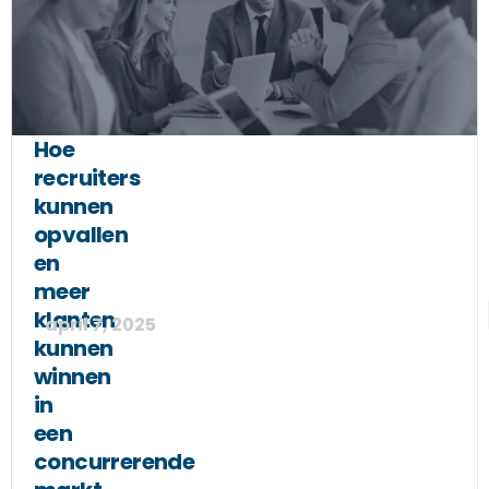
Hoe
recruiters
kunnen
opvallen
en
meer
klanten
april 7, 2025
kunnen
winnen
in
een
concurrerende