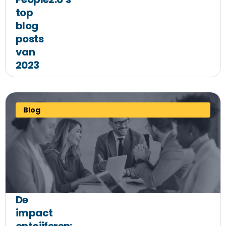
top
blog
posts
van
2023
Blog
De
impact