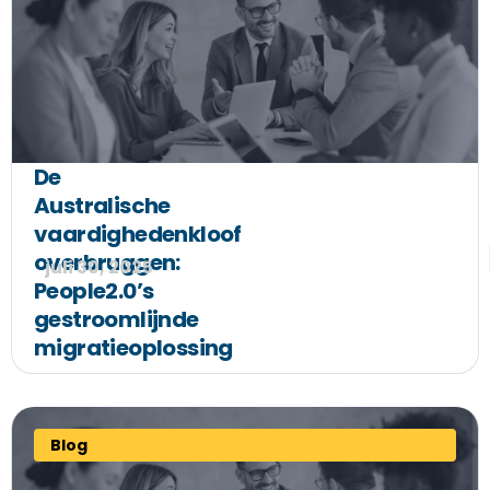
De
Australische
vaardighedenkloof
overbruggen:
juli 30, 2025
People2.0’s
gestroomlijnde
migratieoplossing
Blog