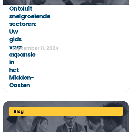
Ontsluit
snelgroeiende
sectoren:
Uw
gids
voor
september 11, 2024
expansie
in
het
Midden-
Oosten
Blog