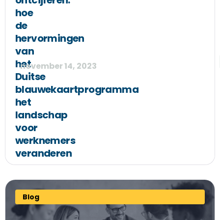
ontcijferen:
hoe
de
hervormingen
van
het
november 14, 2023
Duitse
blauwekaartprogramma
het
landschap
voor
werknemers
veranderen
Blog