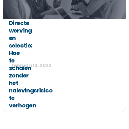
Directe
werving
en
selectie:
Hoe
te
februari 13, 2023
schalen
zonder
het
nalevingsrisico
te
verhogen