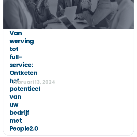
Van
werving
tot
full-
service:
Ontketen
het
februari 13, 2024
potentieel
van
uw
bedrijf
met
People2.0