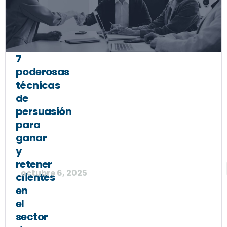
7
poderosas
técnicas
de
persuasión
para
ganar
y
retener
octubre 6, 2025
clientes
en
el
sector