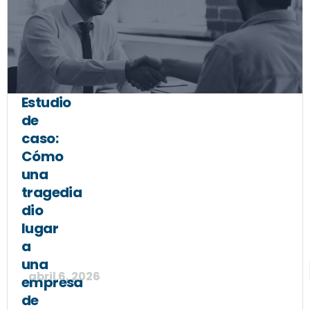
Estudio
de
caso:
Cómo
una
tragedia
dio
lugar
a
una
abril 6, 2026
empresa
de