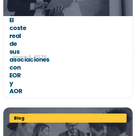
El
coste
real
de
sus
enero 6, 2026
asociaciones
con
EOR
y
AOR
Blog