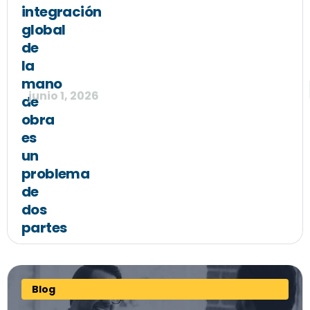
integración
global
de
la
mano
junio 1, 2026
de
obra
es
un
problema
de
dos
partes
Blog