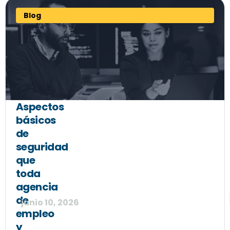
Blog
Aspectos
básicos
de
seguridad
que
toda
agencia
de
junio 10, 2026
empleo
y