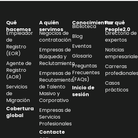
Qué
A quién
Conocimientos
Por qué
Biblioteca
hacemos
servimos
People2.0
Empleador
Negocios de
Directorio de
Blog
de
contratación
expertos
Eventos
Registro
Empresas de
Noticias
(EOR)
Glosario
Búsqueda y
empresariale
Agente de
Reclutamiento
Preguntas
Carreras
Registro
Frecuentes
Empresas de
profedionale
(AOR)
(FAQs)
Recutamiento
Casos
Servicios
de Talento
Inicio de
prácticos
de
Masivo y
sesión
Migración
Corporativo
Cobertura
Empresas de
global
Servicios
Profesionales
Contacte