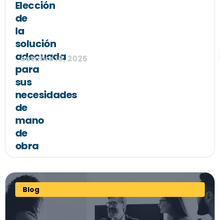
Elección
de
la
solución
adecuada
octubre 16, 2025
para
sus
necesidades
de
mano
de
obra
Blog