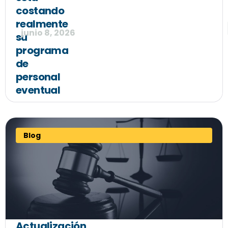
costando
realmente
junio 8, 2026
su
programa
de
personal
eventual
Blog
Actualización