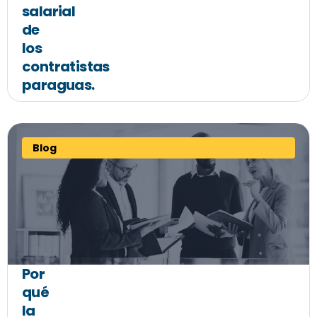
salarial
de
los
contratistas
paraguas.
Blog
Por
qué
la