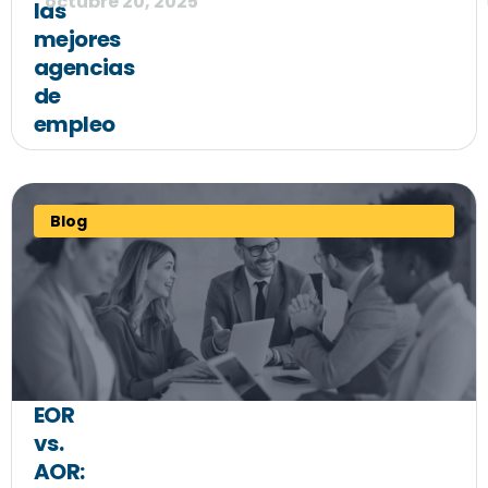
octubre 20, 2025
las
mejores
agencias
de
empleo
Blog
EOR
vs.
AOR: