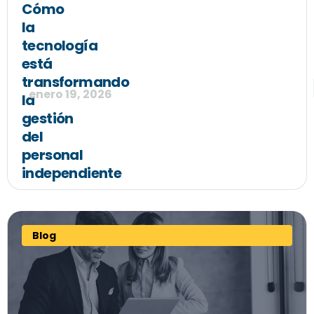
Cómo
la
tecnología
está
transformando
enero 19, 2026
la
gestión
del
personal
independiente
Blog