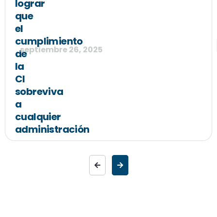
lograr
que
el
cumplimiento
septiembre 26, 2025
de
la
CI
sobreviva
a
cualquier
administración