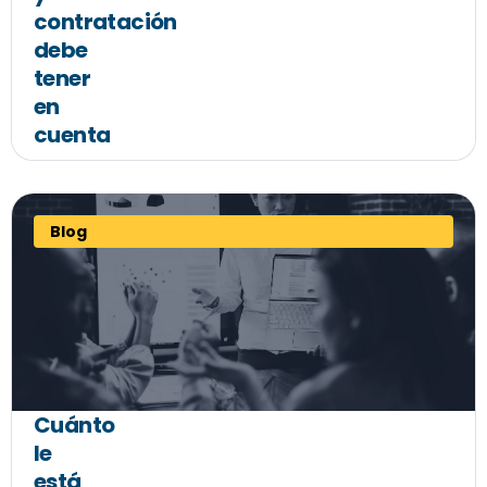
contratación
debe
tener
en
cuenta
Blog
Cuánto
le
está