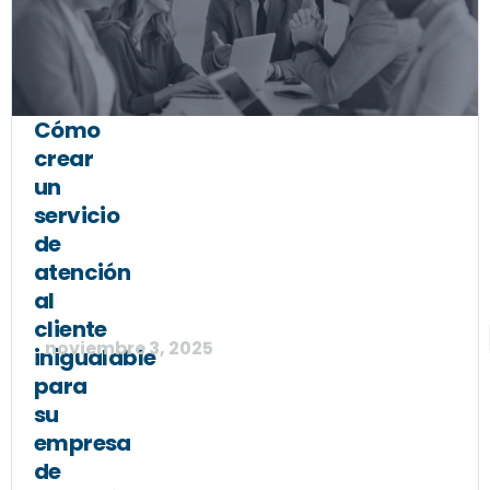
Cómo
crear
un
servicio
de
atención
al
cliente
noviembre 3, 2025
inigualable
para
su
empresa
de