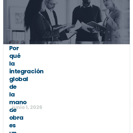
Por
qué
la
integración
global
de
la
mano
junio 1, 2026
de
obra
es