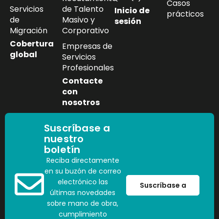
Casos
Servicios
de Talento
Inicio de
prácticos
de
Masivo y
sesión
Migración
Corporativo
Cobertura
Empresas de
global
Servicios
Profesionales
Contacte
con
nosotros
Suscríbase a
nuestro
boletín
Reciba directamente
en su buzón de correo
electrónico las
Suscríbase a
últimas novedades
sobre mano de obra,
cumplimiento