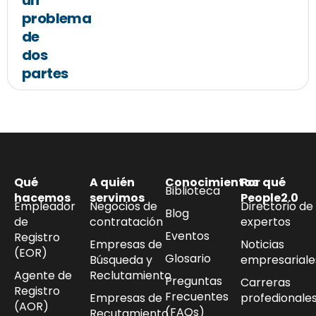
un
problema
de
dos
partes
Qué
A quién
Conocimientos
Por qué
Biblioteca
hacemos
servimos
People2.0
Empleador
Negocios de
Directorio de
Blog
de
contratación
expertos
Eventos
Registro
Empresas de
Noticias
(EOR)
Glosario
Búsqueda y
empresariale
Agente de
Reclutamiento
Preguntas
Carreras
Registro
Frecuentes
Empresas de
profedionale
(AOR)
(FAQs)
Recutamiento