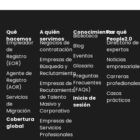
Qué
A quién
Conocimientos
Por qué
Biblioteca
hacemos
servimos
People2.0
Empleador
Negocios de
Directorio de
Blog
de
contratación
expertos
Eventos
Registro
Empresas de
Noticias
(EOR)
Glosario
Búsqueda y
empresariale
Agente de
Reclutamiento
Preguntas
Carreras
Registro
Frecuentes
Empresas de
profedionale
(AOR)
(FAQs)
Recutamiento
Casos
Servicios
de Talento
Inicio de
prácticos
de
Masivo y
sesión
Migración
Corporativo
Cobertura
Empresas de
global
Servicios
Profesionales