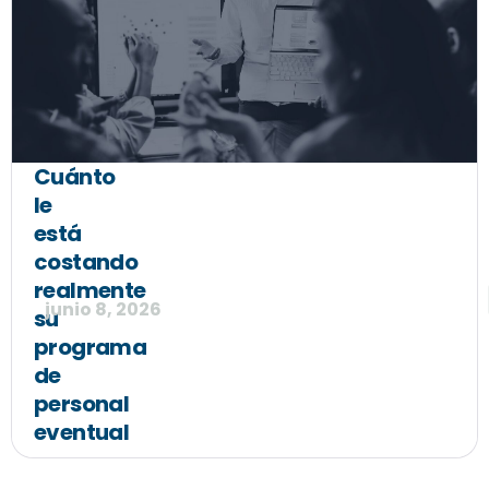
Cuánto
le
está
costando
realmente
junio 8, 2026
su
programa
de
personal
eventual