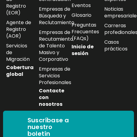
Eventos
Registro
Empresas de
Noticias
(EOR)
Glosario
Búsqueda y
empresariale
Agente de
Reclutamiento
Preguntas
Carreras
Registro
Frecuentes
Empresas de
profedionale
(AOR)
(FAQs)
Recutamiento
Casos
Servicios
de Talento
Inicio de
prácticos
de
Masivo y
sesión
Migración
Corporativo
Cobertura
Empresas de
global
Servicios
Profesionales
Contacte
con
nosotros
Suscríbase a
nuestro
boletín