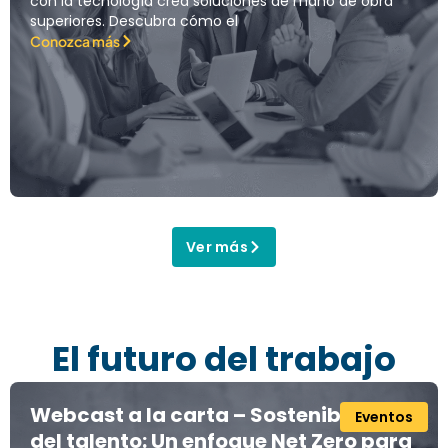
con la tecnología crea soluciones de mano de obra
superiores. Descubra cómo el
Conozca más
Ver más
El futuro del trabajo
Webcast a la carta – Sostenibilidad
Eventos
del talento: Un enfoque Net Zero para