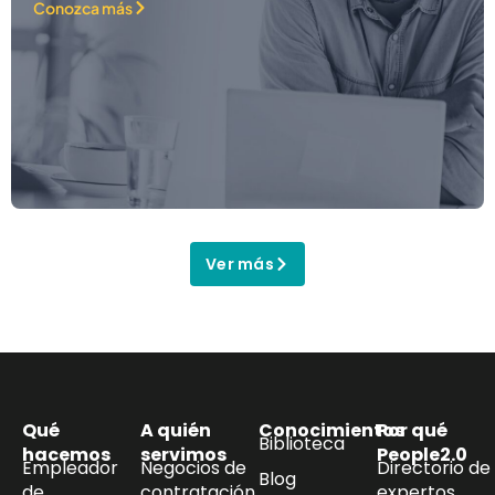
Conozca más
Ver más
Qué
A quién
Conocimientos
Por qué
Biblioteca
hacemos
servimos
People2.0
Empleador
Negocios de
Directorio de
Blog
de
contratación
expertos