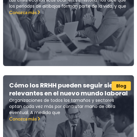
Las crisis económicas ocurren. La historia nos dice que
los periodos de altibajos forman parte de la vida, y que
Conozca más
Cómo los RRHH pueden seguir siendo
Blog
relevantes en el nuevo mundo laboral
Organizaciones de todos los tamaños y sectores
optan cada vez más por contratar mano de obra
eventual. A medida que
Conozca más