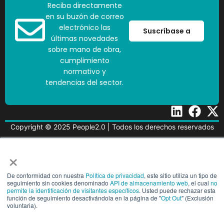
Reciba directamente
en su buzón de correo
electrónico las
Suscríbase a
últimas novedades
sobre mano de obra,
cumplimiento
normativo y
tendencias del sector.
Copyright © 2025 People2.0 | Todos los derechos reservados
Centro de ConfianzaCentro de
Configuración de cook
×
confianza
De conformidad con nuestra
Política de privacidad
, este sitio utiliza un tipo de
seguimiento sin cookies denominado
API de almacenamiento web
, el cual
no
permite la identificación de visitantes específicos
. Usted puede rechazar esta
función de seguimiento desactivándola en la página de "
Opt Out
" (Exclusión
voluntaria).