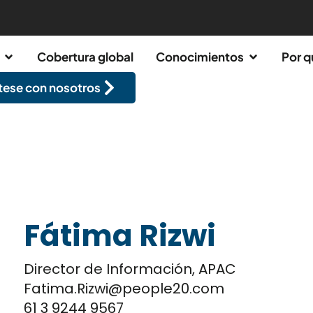
Cobertura global
Conocimientos
Por q
ese con nosotros
Fátima Rizwi
Director de Información, APAC
Fatima.Rizwi@people20.com
61 3 9244 9567