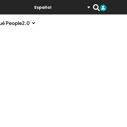
Español
ué People2.0