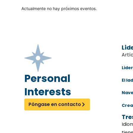
Actualmente no hay próximos eventos.
Lid
Artí
Lider
Personal
El l
Interests
Nave
Póngase en contacto
Crea
Tre
Idio
tiene