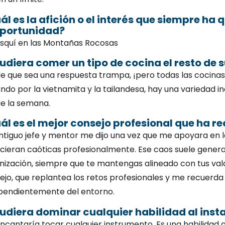
ál es la afición o el interés que siempre ha 
oportunidad?
esquí en las Montañas Rocosas
pudiera comer un tipo de cocina el resto de s
e que sea una respuesta trampa, ¡pero todas las cocinas a
ndo por la vietnamita y la tailandesa, hay una variedad 
de la semana.
ál es el mejor consejo profesional que ha rec
ntiguo jefe y mentor me dijo una vez que me apoyara en
cieran caóticas profesionalmente. Ese caos suele genera
nización, siempre que te mantengas alineado con tus valo
ejo, que replantea los retos profesionales y me recuerda
pendientemente del entorno.
pudiera dominar cualquier habilidad al insta
ncantaría tocar cualquier instrumento. Es una habilidad 