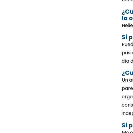
¿Cu
la 
Heli
Si 
Pued
pasa
día 
¿Cu
Un a
pare
orga
cons
inde
Si 
Me e