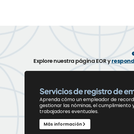
Explore nuestra página EOR y
respond
Servicios de registro de e
Aprenda
cómo
un
e
mpleador de
r
ecord
gestionar las nóminas, el cumplimiento y 
trabajadores eventuales.
Más información