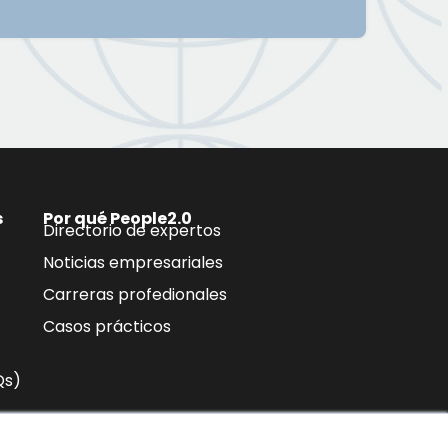
s
Por qué People2.0
Directorio de expertos
Noticias empresariales
Carreras profedionales
Casos prácticos
Qs)
n