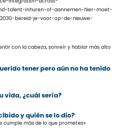
ce-integration-across-
and-talent-inhuren-of-aannemen-hier-moet-
r-2030-bereid-je-voor-op-de-nieuwe-
ntir con la cabeza, sonreír y hablar más alto
querido tener pero aún no ha tenido
u vida, ¿cuál sería?
ibido y quién se lo dio?
re cumple más de lo que prometes»