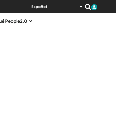
Español
ué People2.0