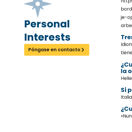
http
bord
je-o
Personal
arbe
Interests
Tre
Idio
Póngase en contacto
tiene
¿Cu
la 
Heli
Si 
Itali
¿Cu
«Nun