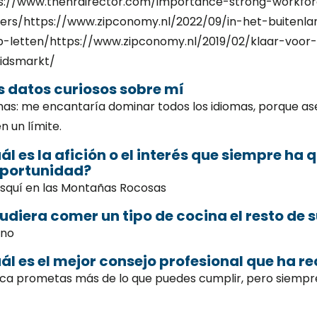
s://www.thehrdirector.com/importance-strong-workfor
ers/https://www.zipconomy.nl/2022/09/in-het-buitenl
p-letten/https://www.zipconomy.nl/2019/02/klaar-voo
idsmarkt/
s datos curiosos sobre mí
mas: me encantaría dominar todos los idiomas, porque ase
n un límite.
ál es la afición o el interés que siempre ha 
oportunidad?
esquí en las Montañas Rocosas
pudiera comer un tipo de cocina el resto de s
ano
ál es el mejor consejo profesional que ha rec
ca prometas más de lo que puedes cumplir, pero siemp