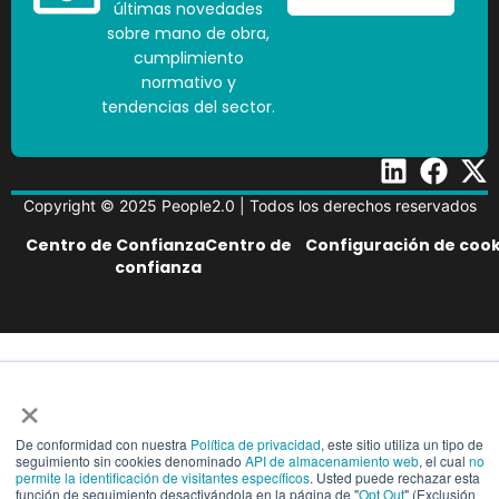
últimas novedades
sobre mano de obra,
cumplimiento
normativo y
tendencias del sector.
Copyright © 2025 People2.0 | Todos los derechos reservados
Centro de ConfianzaCentro de
Configuración de cook
confianza
×
De conformidad con nuestra
Política de privacidad
, este sitio utiliza un tipo de
seguimiento sin cookies denominado
API de almacenamiento web
, el cual
no
permite la identificación de visitantes específicos
. Usted puede rechazar esta
función de seguimiento desactivándola en la página de "
Opt Out
" (Exclusión