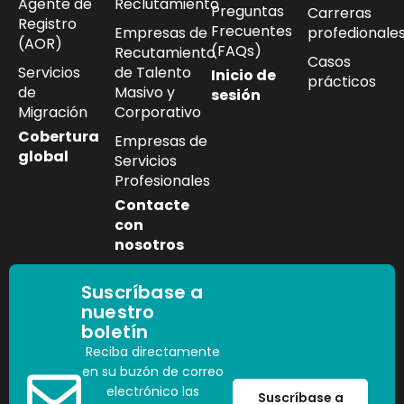
Agente de
Reclutamiento
Preguntas
Carreras
Registro
Frecuentes
Empresas de
profedionale
(AOR)
(FAQs)
Recutamiento
Casos
Servicios
de Talento
Inicio de
prácticos
de
Masivo y
sesión
Migración
Corporativo
Cobertura
Empresas de
global
Servicios
Profesionales
Contacte
con
nosotros
Suscríbase a
nuestro
boletín
Reciba directamente
en su buzón de correo
electrónico las
Suscríbase a