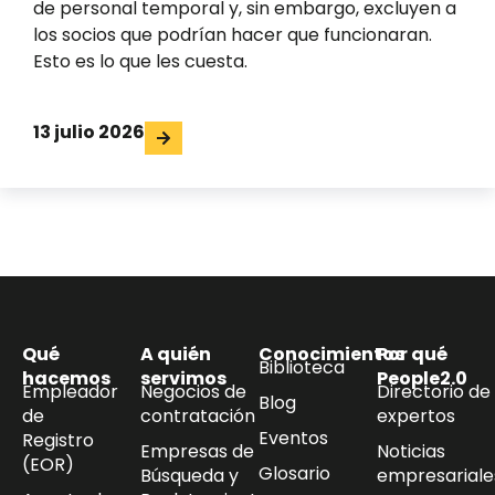
de personal temporal y, sin embargo, excluyen a
los socios que podrían hacer que funcionaran.
Esto es lo que les cuesta.
13 julio 2026
Qué
A quién
Conocimientos
Por qué
Biblioteca
hacemos
servimos
People2.0
Empleador
Negocios de
Directorio de
Blog
de
contratación
expertos
Eventos
Registro
Empresas de
Noticias
(EOR)
Glosario
Búsqueda y
empresariale