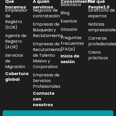
Qué
A quién
Conocimientos
Por qué
Biblioteca
hacemos
servimos
People2.0
Empleador
Negocios de
Directorio de
Blog
de
contratación
expertos
Eventos
Registro
Empresas de
Noticias
(EOR)
Glosario
Búsqueda y
empresariale
Agente de
Reclutamiento
Preguntas
Carreras
Registro
Frecuentes
Empresas de
profedionale
(AOR)
(FAQs)
Recutamiento
Casos
Servicios
de Talento
Inicio de
prácticos
de
Masivo y
sesión
Migración
Corporativo
Cobertura
Empresas de
global
Servicios
Profesionales
Contacte
con
nosotros