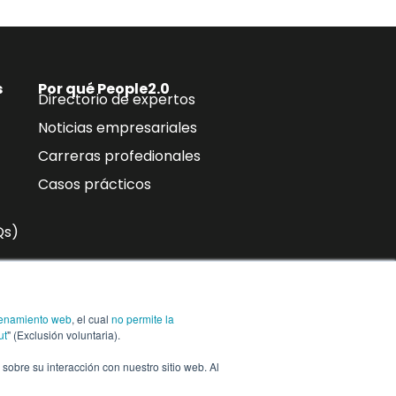
s
Por qué People2.0
Directorio de expertos
Noticias empresariales
Carreras profedionales
Casos prácticos
Qs)
n
enamiento web
, el cual
no permite la
ra,
Suscríbase a
ut
" (Exclusión voluntaria).
n sobre su interacción con nuestro sitio web. Al