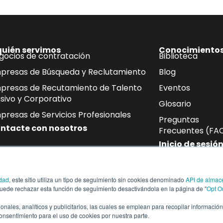
quién servimos
Conocimiento
gocios de contratación
Biblioteca
presas de Búsqueda y Reclutamiento
Blog
presas de Recutamiento de Talento
Eventos
sivo y Corporativo
Glosario
presas de Servicios Profesionales
Preguntas
ntacte con nosotros
Frecuentes (FA
Inicio de sesió
oletín
idad
, este sitio utiliza un tipo de seguimiento sin cookies denominado
API de almac
de correo electrónico las últimas novedades sobre mano de ob
puede rechazar esta función de seguimiento desactivándola en la página de "
Opt O
ias del sector.
cionales, analíticos y publicitarios, las cuales se emplean para recopilar informació
consentimiento para el uso de cookies por nuestra parte.