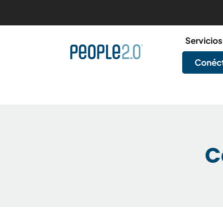
Servicios
Conéct
C