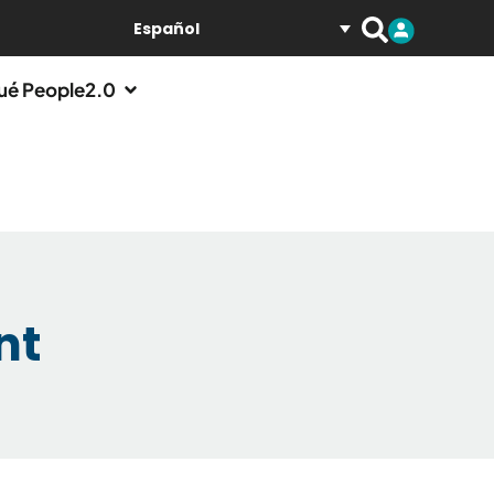
Español
ué People2.0
nt