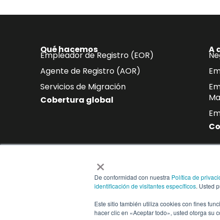
Qué hacemos
A 
Empleador de Registro (EOR)
Ne
Agente de Registro (AOR)
Em
Servicios de Migración
Em
Ma
Cobertura global
Em
Co
×
Suscríbase a nuestro b
De conformidad con nuestra
Política de privac
Reciba directamente en su buzón 
identificación de visitantes específicos
. Usted 
cumplimiento normativo y tendenc
Este sitio también utiliza cookies con fines fun
hacer clic en «Aceptar todo», usted otorga su 