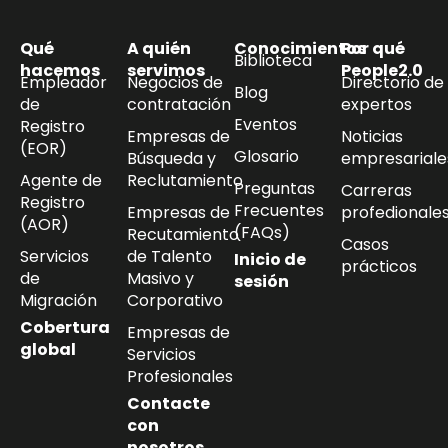
Qué
A quién
Conocimientos
Por qué
Biblioteca
hacemos
servimos
People2.0
Empleador
Negocios de
Directorio de
Blog
de
contratación
expertos
Eventos
Registro
Empresas de
Noticias
(EOR)
Glosario
Búsqueda y
empresariale
Agente de
Reclutamiento
Preguntas
Carreras
Registro
Frecuentes
Empresas de
profedionale
(AOR)
(FAQs)
Recutamiento
Casos
Servicios
de Talento
Inicio de
prácticos
de
Masivo y
sesión
Migración
Corporativo
Cobertura
Empresas de
global
Servicios
Profesionales
Contacte
con
nosotros