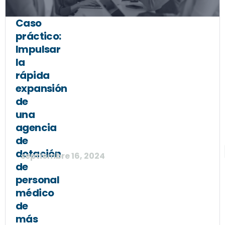
Caso
práctico:
Impulsar
la
rápida
expansión
de
una
agencia
de
dotación
septiembre 16, 2024
de
personal
médico
de
más