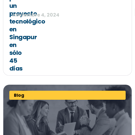
un
proyecto
noviembre 4, 2024
tecnológico
en
Singapur
en
sólo
45
días
Blog