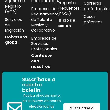
Agente de
Reclutamiento
Preguntas
Carreras
Registro
Frecuentes
Empresas de
profedionale
(AOR)
(FAQs)
Recutamiento
Casos
Servicios
de Talento
Inicio de
prácticos
de
Masivo y
sesión
Migración
Corporativo
Cobertura
Empresas de
global
Servicios
Profesionales
Contacte
con
nosotros
Suscríbase a
nuestro
boletín
Reciba directamente
en su buzón de correo
electrónico las
Suscríbase a