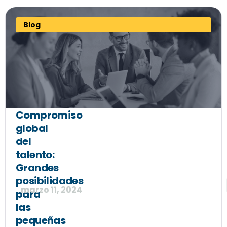
Blog
Compromiso
global
del
talento:
Grandes
posibilidades
marzo 11, 2024
para
las
pequeñas