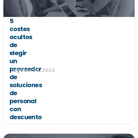
5
costes
ocultos
de
elegir
un
proveedor
agosto 26, 2024
de
soluciones
de
personal
con
descuento