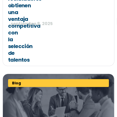
obtienen
una
ventaja
septiembre 8, 2025
competitiva
con
la
selección
de
talentos
Blog