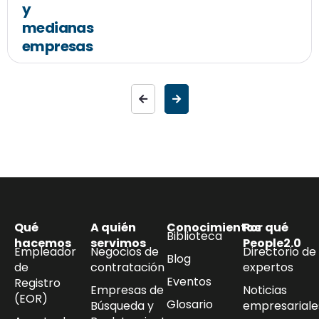
y
medianas
empresas
Qué
A quién
Conocimientos
Por qué
Biblioteca
hacemos
servimos
People2.0
Empleador
Negocios de
Directorio de
Blog
de
contratación
expertos
Eventos
Registro
Empresas de
Noticias
(EOR)
Glosario
Búsqueda y
empresariale