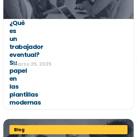
¿Qué
es
un
trabajador
eventual?
Su
marzo 25, 2025
papel
en
las
plantillas
modernas
Blog