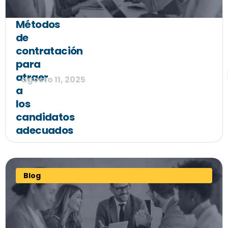
Métodos
de
contratación
para
atraer
agosto 11, 2025
a
los
candidatos
adecuados
Blog