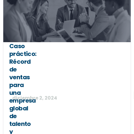
Caso
práctico:
Récord
de
ventas
para
una
diciembre 2, 2024
empresa
global
de
talento
y