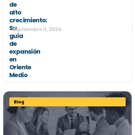
de
alto
crecimiento:
Su
septiembre 11, 2024
guía
de
expansión
en
Oriente
Medio
Blog