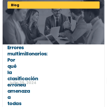
Blog
Errores
multimillonarios:
Por
qué
la
clasificación
julio 29, 2024
errónea
amenaza
a
todas