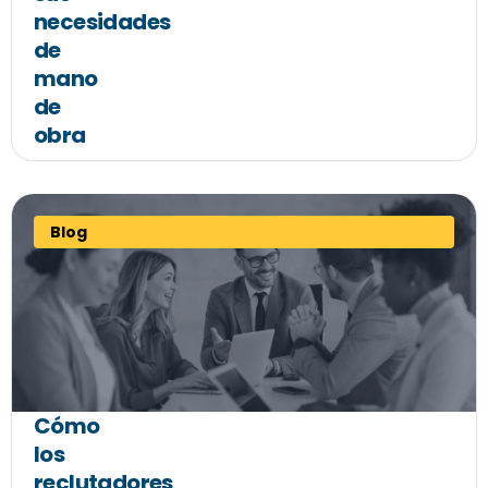
necesidades
de
mano
de
obra
Blog
Cómo
los
reclutadores