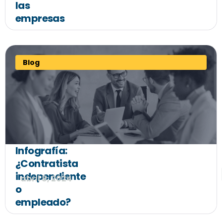
las
empresas
Blog
Infografía:
¿Contratista
independiente
abril 8, 2024
o
empleado?