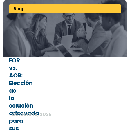
Blog
EOR
vs.
AOR:
Elección
de
la
solución
adecuada
octubre 16, 2025
para
sus