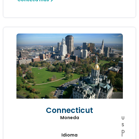
Connecticut
Moneda
U
S
D
Idioma
I