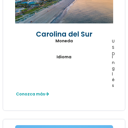
Carolina del Sur
Moneda
U
S
D
Idioma
I
n
g
l
é
s
Conozca más