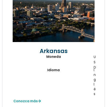
Arkansas
Moneda
U
S
D
Idioma
I
n
g
l
é
s
Conozca más