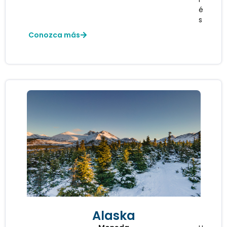
é
s
Conozca más
Alaska