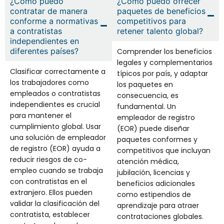
¿Cómo puedo
¿Cómo puedo ofrecer
contratar de manera
paquetes de beneficios
conforme a normativas
competitivos para
a contratistas
retener talento global?
independientes en
diferentes países?
Comprender los beneficios
legales y complementarios
Clasificar correctamente a
típicos por país, y adaptar
los trabajadores como
los paquetes en
empleados o contratistas
consecuencia,
es
independientes es crucial
fundamental. Un
para mantener el
empleador de registro
cumplimiento global. Usar
(EOR) puede diseñar
una solución de empleador
paquetes conformes y
de registro
(EOR)
ayuda a
competitivos que incluyan
reducir riesgos de co-
atención médica,
empleo cuando se trabaja
jubilación, licencias y
con contratistas en el
beneficios adicionales
extranjero. Ellos pueden
como estipendios de
validar la clasificación del
aprendizaje para atraer
contratista, establecer
contrataciones globales.