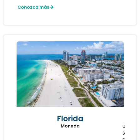
Conozca más
Florida
Moneda
U
S