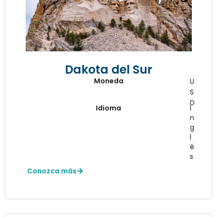
Dakota del Sur
Moneda
U
S
D
Idioma
I
n
g
l
é
s
Conozca más