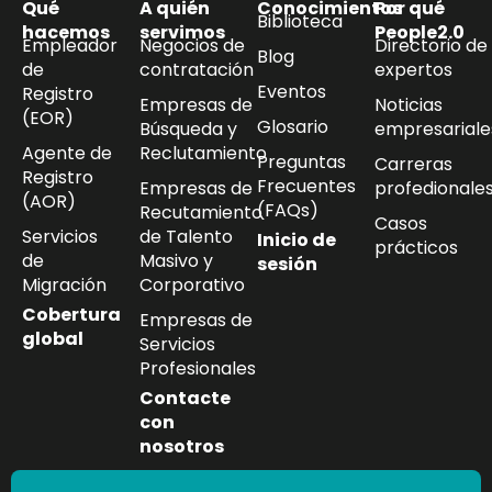
Qué
A quién
Conocimientos
Por qué
Biblioteca
hacemos
servimos
People2.0
Empleador
Negocios de
Directorio de
Blog
de
contratación
expertos
Eventos
Registro
Empresas de
Noticias
(EOR)
Glosario
Búsqueda y
empresariale
Agente de
Reclutamiento
Preguntas
Carreras
Registro
Frecuentes
Empresas de
profedionale
(AOR)
(FAQs)
Recutamiento
Casos
Servicios
de Talento
Inicio de
prácticos
de
Masivo y
sesión
Migración
Corporativo
Cobertura
Empresas de
global
Servicios
Profesionales
Contacte
con
nosotros