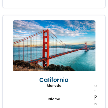
California
Moneda
U
S
D
Idioma
I
n