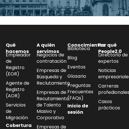
Qué
A quién
Conocimientos
Por qué
Biblioteca
hacemos
servimos
People2.0
Empleador
Negocios de
Directorio de
Blog
de
contratación
expertos
Eventos
Registro
Empresas de
Noticias
(EOR)
Glosario
Búsqueda y
empresariale
Agente de
Reclutamiento
Preguntas
Carreras
Registro
Frecuentes
Empresas de
profedionale
(AOR)
(FAQs)
Recutamiento
Casos
Servicios
de Talento
Inicio de
prácticos
de
Masivo y
sesión
Migración
Corporativo
Cobertura
Empresas de