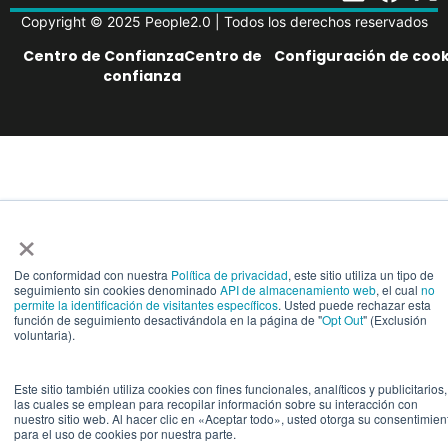
Copyright © 2025 People2.0 | Todos los derechos reservados
Centro de ConfianzaCentro de
Configuración de cook
confianza
×
De conformidad con nuestra
Política de privacidad
, este sitio utiliza un tipo de
seguimiento sin cookies denominado
API de almacenamiento web
, el cual
no
permite la identificación de visitantes específicos
. Usted puede rechazar esta
función de seguimiento desactivándola en la página de "
Opt Out
" (Exclusión
voluntaria).
Este sitio también utiliza cookies con fines funcionales, analíticos y publicitarios,
las cuales se emplean para recopilar información sobre su interacción con
nuestro sitio web. Al hacer clic en «Aceptar todo», usted otorga su consentimien
para el uso de cookies por nuestra parte.