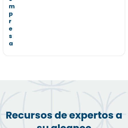
m
p
r
e
s
a
Recursos de expertos a
su alcance