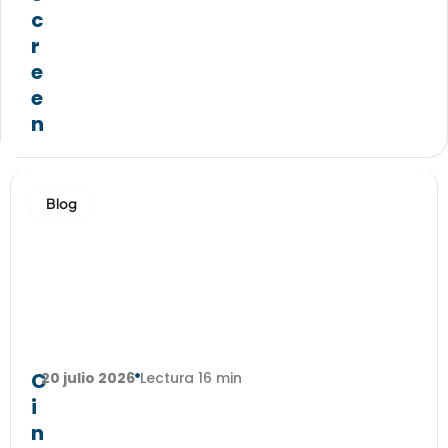
c
r
e
e
n
Blog
C
20 julio 2026
Lectura 16 min
i
n