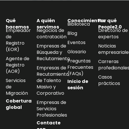
Qué
A quién
Conocimientos
Por qué
Biblioteca
hacemos
servimos
People2.0
Empleador
Negocios de
Directorio de
Blog
de
contratación
expertos
Eventos
Registro
Empresas de
Noticias
(EOR)
Glosario
Búsqueda y
empresariale
Agente de
Reclutamiento
Preguntas
Carreras
Registro
Frecuentes
Empresas de
profedionale
(AOR)
(FAQs)
Recutamiento
Casos
Servicios
de Talento
Inicio de
prácticos
de
Masivo y
sesión
Migración
Corporativo
Cobertura
Empresas de
global
Servicios
Profesionales
Contacte