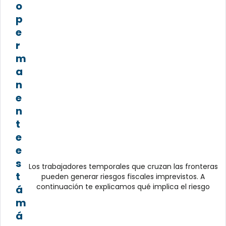
o
p
e
r
m
a
n
e
n
t
e
e
s
Los trabajadores temporales que cruzan las fronteras
t
pueden generar riesgos fiscales imprevistos. A
continuación te explicamos qué implica el riesgo
á
m
á