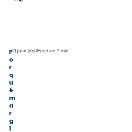
P
13 julio 2026
Lectura 7 min
o
r
q
u
é
m
a
r
g
i