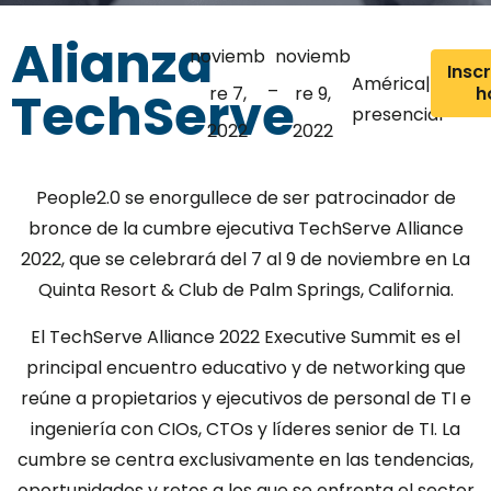
Alianza
noviemb
noviemb
Insc
América|Event
–
TechServe
re 7,
re 9,
h
presencial
2022
2022
People2.0 se enorgullece de ser patrocinador de
bronce de la cumbre ejecutiva TechServe Alliance
2022, que se celebrará del 7 al 9 de noviembre en La
Quinta Resort & Club de Palm Springs, California.
El TechServe Alliance 2022 Executive Summit es el
principal encuentro educativo y de networking que
reúne a propietarios y ejecutivos de personal de TI e
ingeniería con CIOs, CTOs y líderes senior de TI. La
cumbre se centra exclusivamente en las tendencias,
oportunidades y retos a los que se enfrenta el sector