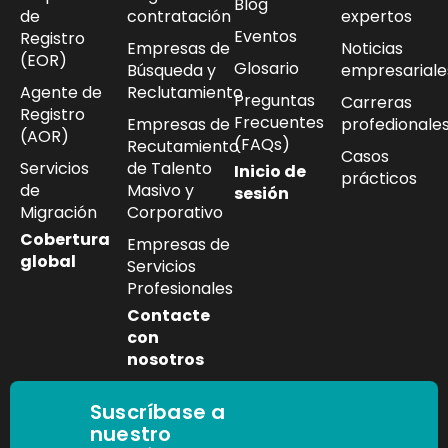
Blog
de
contratación
expertos
Eventos
Registro
Empresas de
Noticias
(EOR)
Glosario
Búsqueda y
empresariale
Agente de
Reclutamiento
Preguntas
Carreras
Registro
Frecuentes
Empresas de
profedionale
(AOR)
(FAQs)
Recutamiento
Casos
Servicios
de Talento
Inicio de
prácticos
de
Masivo y
sesión
Migración
Corporativo
Cobertura
Empresas de
global
Servicios
Profesionales
Contacte
con
nosotros
Suscríbase a
nuestro