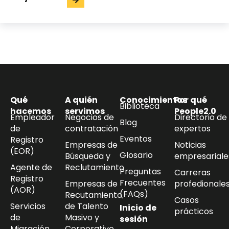
Qué
A quién
Conocimientos
Por qué
Biblioteca
hacemos
servimos
People2.0
Empleador
Negocios de
Directorio de
Blog
de
contratación
expertos
Eventos
Registro
Empresas de
Noticias
(EOR)
Glosario
Búsqueda y
empresariale
Agente de
Reclutamiento
Preguntas
Carreras
Registro
Frecuentes
Empresas de
profedionale
(AOR)
(FAQs)
Recutamiento
Casos
Servicios
de Talento
Inicio de
prácticos
de
Masivo y
sesión
Migración
Corporativo