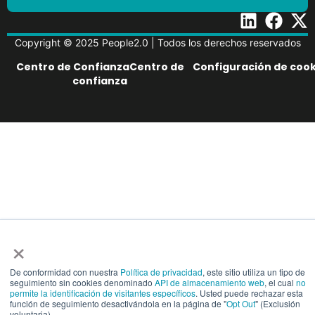
Copyright © 2025 People2.0 | Todos los derechos reservados
Centro de ConfianzaCentro de
Configuración de cook
confianza
×
De conformidad con nuestra
Política de privacidad
, este sitio utiliza un tipo de
seguimiento sin cookies denominado
API de almacenamiento web
, el cual
no
permite la identificación de visitantes específicos
. Usted puede rechazar esta
función de seguimiento desactivándola en la página de "
Opt Out
" (Exclusión
voluntaria).