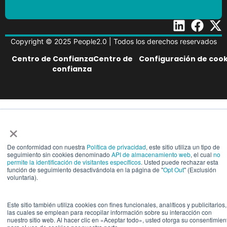
Copyright © 2025 People2.0 | Todos los derechos reservados
Centro de ConfianzaCentro de
Configuración de cook
confianza
×
De conformidad con nuestra
Política de privacidad
, este sitio utiliza un tipo de
seguimiento sin cookies denominado
API de almacenamiento web
, el cual
no
permite la identificación de visitantes específicos
. Usted puede rechazar esta
función de seguimiento desactivándola en la página de "
Opt Out
" (Exclusión
voluntaria).
Este sitio también utiliza cookies con fines funcionales, analíticos y publicitarios,
las cuales se emplean para recopilar información sobre su interacción con
nuestro sitio web. Al hacer clic en «Aceptar todo», usted otorga su consentimien