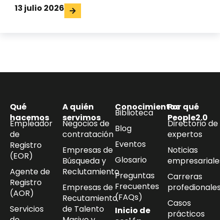
13 julio 2026
Qué
A quién
Conocimientos
Por qué
Biblioteca
hacemos
servimos
People2.0
Empleador
Negocios de
Directorio de
Blog
de
contratación
expertos
Eventos
Registro
Empresas de
Noticias
(EOR)
Glosario
Búsqueda y
empresariale
Agente de
Reclutamiento
Preguntas
Carreras
Registro
Frecuentes
Empresas de
profedionale
(AOR)
(FAQs)
Recutamiento
Casos
Servicios
de Talento
Inicio de
prácticos
de
Masivo y