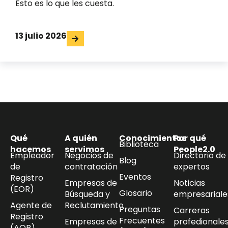
Esto es lo que les cuesta.
13 julio 2026
Qué
A quién
Conocimientos
Por qué
Biblioteca
hacemos
servimos
People2.0
Empleador
Negocios de
Directorio de
Blog
de
contratación
expertos
Eventos
Registro
Empresas de
Noticias
(EOR)
Glosario
Búsqueda y
empresariale
Agente de
Reclutamiento
Preguntas
Carreras
Registro
Frecuentes
Empresas de
profedionale
(AOR)