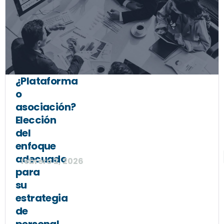
¿Plataforma
o
asociación?
Elección
del
enfoque
adecuado
febrero 2, 2026
para
su
estrategia
de