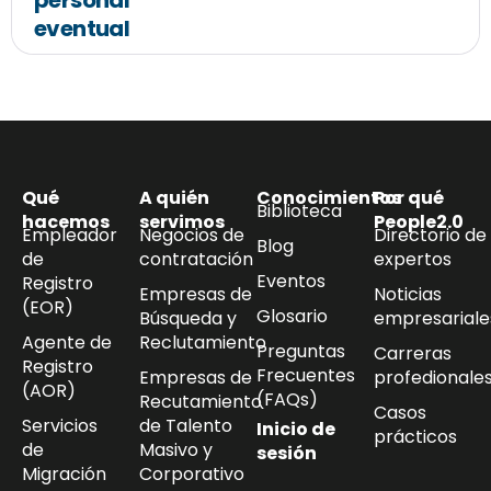
personal
eventual
Qué
A quién
Conocimientos
Por qué
Biblioteca
hacemos
servimos
People2.0
Empleador
Negocios de
Directorio de
Blog
de
contratación
expertos
Eventos
Registro
Empresas de
Noticias
(EOR)
Glosario
Búsqueda y
empresariale
Agente de
Reclutamiento
Preguntas
Carreras
Registro
Frecuentes
Empresas de
profedionale
(AOR)
(FAQs)
Recutamiento
Casos
Servicios
de Talento
Inicio de
prácticos
de
Masivo y
sesión
Migración
Corporativo