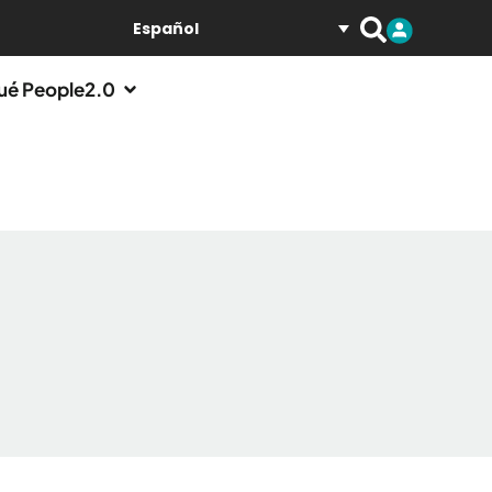
Español
ué People2.0