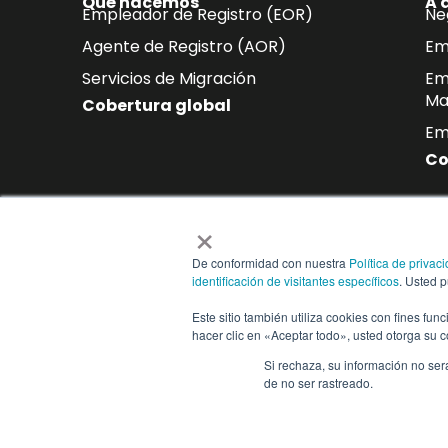
Qué hacemos
A 
Empleador de Registro (EOR)
Ne
Agente de Registro (AOR)
Em
Servicios de Migración
Em
Ma
Cobertura global
Em
Co
×
Suscríbase a nuestro b
De conformidad con nuestra
Política de privac
Reciba directamente en su buzón 
identificación de visitantes específicos
. Usted 
cumplimiento normativo y tendenc
Este sitio también utiliza cookies con fines fun
hacer clic en «Aceptar todo», usted otorga su 
Si rechaza, su información no ser
Copyright © 2025 People2.0 | Todos los derechos reser
de no ser rastreado.