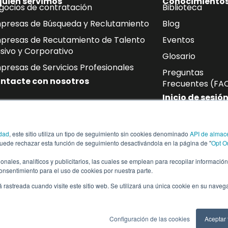
quién servimos
Conocimiento
gocios de contratación
Biblioteca
presas de Búsqueda y Reclutamiento
Blog
presas de Recutamiento de Talento
Eventos
sivo y Corporativo
Glosario
presas de Servicios Profesionales
Preguntas
ntacte con nosotros
Frecuentes (FA
Inicio de sesió
oletín
idad
, este sitio utiliza un tipo de seguimiento sin cookies denominado
API de almac
de correo electrónico las últimas novedades sobre mano de ob
puede rechazar esta función de seguimiento desactivándola en la página de "
Opt O
ias del sector.
cionales, analíticos y publicitarios, las cuales se emplean para recopilar informació
consentimiento para el uso de cookies por nuestra parte.
á rastreada cuando visite este sitio web. Se utilizará una única cookie en su naveg
vados
Configuración de las cookies
Aceptar