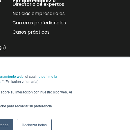
s
Por qué People2.0
Directorio de expertos
Noticias empresariales
Carreras profedionales
Casos prácticos
Qs)
n
enamiento web
, el cual
no permite la
ra,
Suscríbase a
ut
" (Exclusión voluntaria).
n sobre su interacción con nuestro sitio web. Al
ador para recordar su preferencia
Centro de
Configuración de co
ConfianzaCentro
de confianza
 todas
Rechazar todas