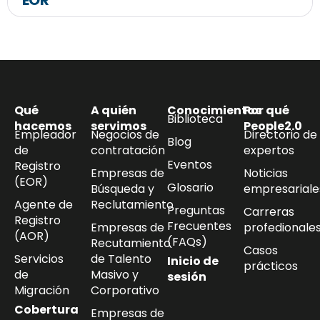
EOR
Qué
A quién
Conocimientos
Por qué
Biblioteca
hacemos
servimos
People2.0
Empleador
Negocios de
Directorio de
Blog
de
contratación
expertos
Eventos
Registro
Empresas de
Noticias
(EOR)
Glosario
Búsqueda y
empresariale
Agente de
Reclutamiento
Preguntas
Carreras
Registro
Frecuentes
Empresas de
profedionale
(AOR)
(FAQs)
Recutamiento
Casos
Servicios
de Talento
Inicio de
prácticos
de
Masivo y
sesión
Migración
Corporativo
Cobertura
Empresas de