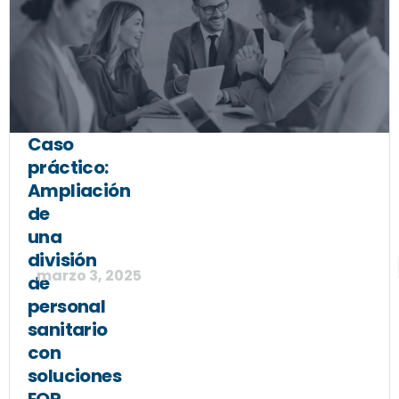
Caso
práctico:
Ampliación
de
una
división
marzo 3, 2025
de
personal
sanitario
con
soluciones