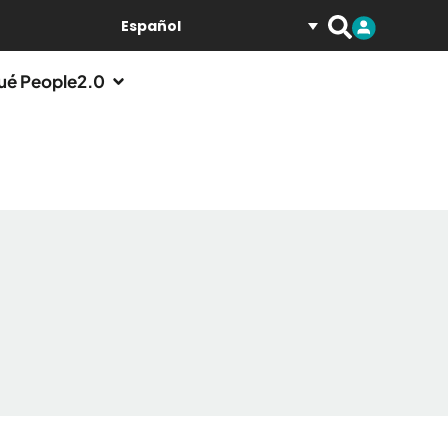
Español
ué People2.0