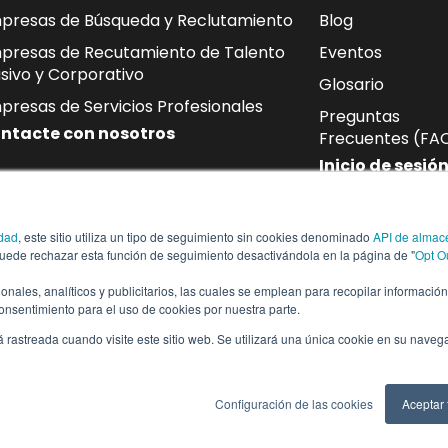
presas de Búsqueda y Reclutamiento
Blog
presas de Recutamiento de Talento
Eventos
sivo y Corporativo
Glosario
presas de Servicios Profesionales
Preguntas
ntacte con nosotros
Frecuentes (FA
Inicio de sesió
oletín
idad
, este sitio utiliza un tipo de seguimiento sin cookies denominado
API de almac
de correo electrónico las últimas novedades sobre mano de ob
puede rechazar esta función de seguimiento desactivándola en la página de "
Opt O
ias del sector.
cionales, analíticos y publicitarios, las cuales se emplean para recopilar informació
consentimiento para el uso de cookies por nuestra parte.
á rastreada cuando visite este sitio web. Se utilizará una única cookie en su naveg
vados
Configuración de las cookies
Aceptar