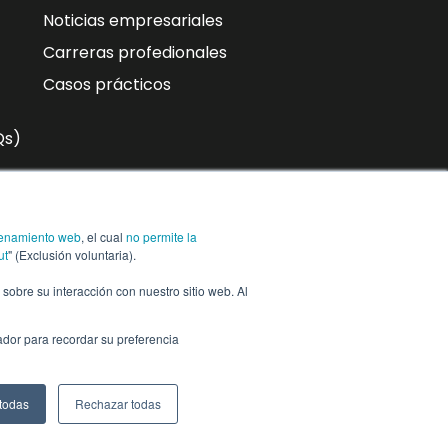
Noticias empresariales
Carreras profedionales
Casos prácticos
Qs)
n
enamiento web
, el cual
no permite la
ra,
Suscríbase a
ut
" (Exclusión voluntaria).
n sobre su interacción con nuestro sitio web. Al
ador para recordar su preferencia
Centro de
Configuración de co
ConfianzaCentro
de confianza
 todas
Rechazar todas