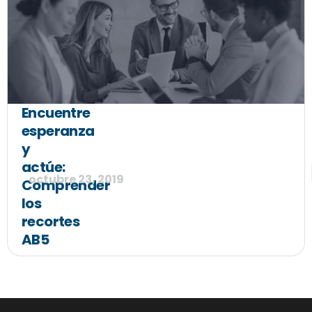
Encuentre
esperanza
y
actúe:
octubre 23, 2019
Comprender
los
recortes
AB5