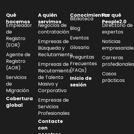
Qué
A quién
Conocimientos
Por qué
Biblioteca
hacemos
servimos
People2.0
Empleador
Negocios de
Directorio de
Blog
de
contratación
expertos
Eventos
Registro
Empresas de
Noticias
(EOR)
Glosario
Búsqueda y
empresariale
Agente de
Reclutamiento
Preguntas
Carreras
Registro
Frecuentes
Empresas de
profedionale
(AOR)
(FAQs)
Recutamiento
Casos
Servicios
de Talento
Inicio de
prácticos
de
Masivo y
sesión
Migración
Corporativo
Cobertura
Empresas de
global
Servicios
Profesionales
Contacte
con