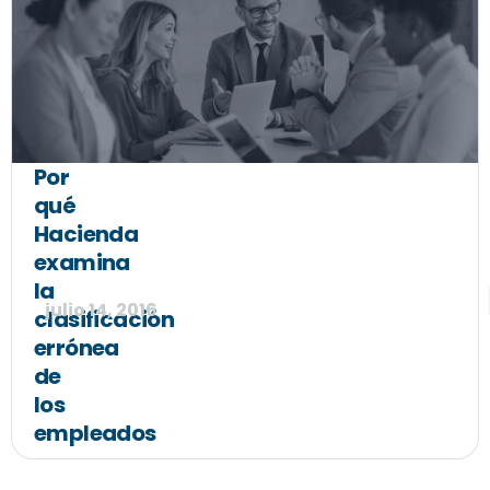
Por
qué
Hacienda
examina
la
julio 14, 2016
clasificación
errónea
de
los
empleados