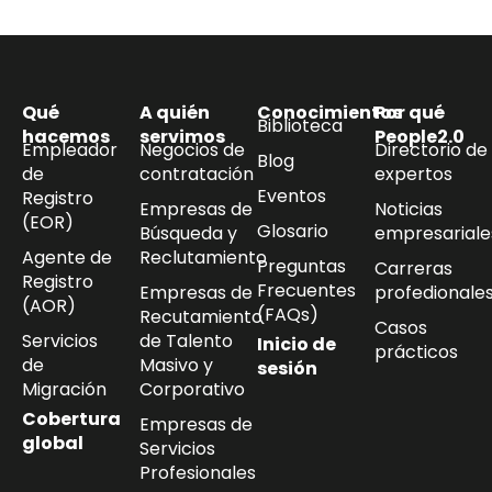
Qué
A quién
Conocimientos
Por qué
Biblioteca
hacemos
servimos
People2.0
Empleador
Negocios de
Directorio de
Blog
de
contratación
expertos
Eventos
Registro
Empresas de
Noticias
(EOR)
Glosario
Búsqueda y
empresariale
Agente de
Reclutamiento
Preguntas
Carreras
Registro
Frecuentes
Empresas de
profedionale
(AOR)
(FAQs)
Recutamiento
Casos
Servicios
de Talento
Inicio de
prácticos
de
Masivo y
sesión
Migración
Corporativo
Cobertura
Empresas de
global
Servicios
Profesionales