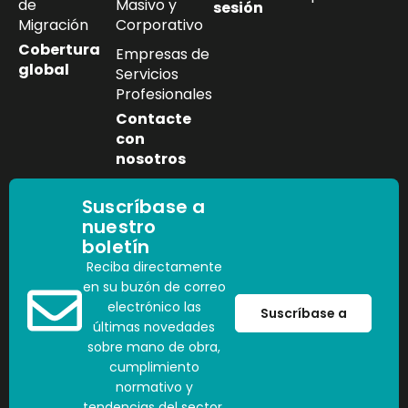
de
Masivo y
sesión
Migración
Corporativo
Cobertura
Empresas de
global
Servicios
Profesionales
Contacte
con
nosotros
Suscríbase a
nuestro
boletín
Reciba directamente
en su buzón de correo
electrónico las
Suscríbase a
últimas novedades
sobre mano de obra,
cumplimiento
normativo y
tendencias del sector.