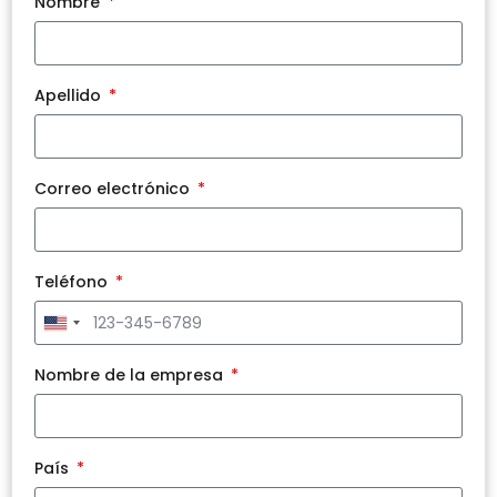
Nombre
Apellido
Correo electrónico
Teléfono
United
States
+1
Nombre de la empresa
País