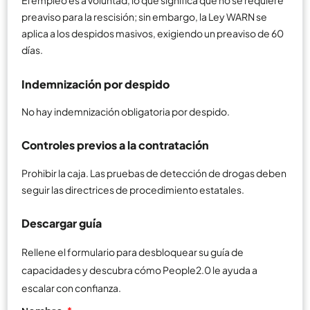
El empleo es a voluntad, lo que significa que no se requiere
preaviso para la rescisión; sin embargo, la Ley WARN se
aplica a los despidos masivos, exigiendo un preaviso de 60
días.
Indemnización por despido
No hay indemnización obligatoria por despido.
Controles previos a la contratación
Prohibir la caja. Las pruebas de detección de drogas deben
seguir las directrices de procedimiento estatales.
Descargar guía
Rellene el formulario para desbloquear su guía de
capacidades y descubra cómo People2.0 le ayuda a
escalar con confianza.