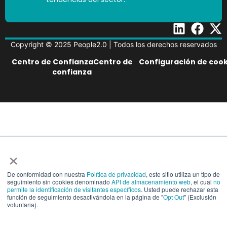
Copyright © 2025 People2.0 | Todos los derechos reservados
Centro de ConfianzaCentro de
Configuración de cook
confianza
×
De conformidad con nuestra
Política de privacidad
, este sitio utiliza un tipo de
seguimiento sin cookies denominado
API de almacenamiento web
, el cual
no
permite la identificación de visitantes específicos
. Usted puede rechazar esta
función de seguimiento desactivándola en la página de "
Opt Out
" (Exclusión
voluntaria).