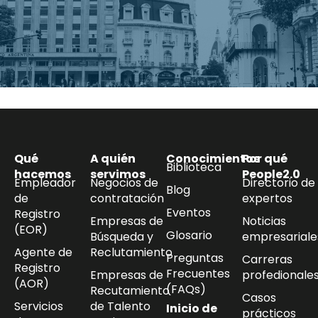
Qué
A quién
Conocimientos
Por qué
Biblioteca
hacemos
servimos
People2.0
Empleador
Negocios de
Directorio de
Blog
de
contratación
expertos
Eventos
Registro
Empresas de
Noticias
(EOR)
Glosario
Búsqueda y
empresariale
Agente de
Reclutamiento
Preguntas
Carreras
Registro
Frecuentes
Empresas de
profedionale
(AOR)
(FAQs)
Recutamiento
Casos
Servicios
de Talento
Inicio de
prácticos