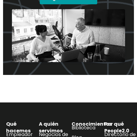
Qué
A quién
Conocimientos
Por qué
Biblioteca
hacemos
servimos
People2.0
Empleador
Negocios de
Directorio de