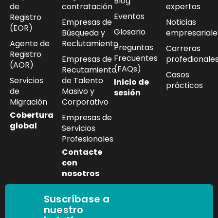
Blog
de
contratación
expertos
Eventos
Registro
Empresas de
Noticias
(EOR)
Glosario
Búsqueda y
empresariale
Agente de
Reclutamiento
Preguntas
Carreras
Registro
Frecuentes
Empresas de
profedionale
(AOR)
(FAQs)
Recutamiento
Casos
Servicios
de Talento
Inicio de
prácticos
de
Masivo y
sesión
Migración
Corporativo
Cobertura
Empresas de
global
Servicios
Profesionales
Contacte
con
nosotros
Suscríbase a
nuestro