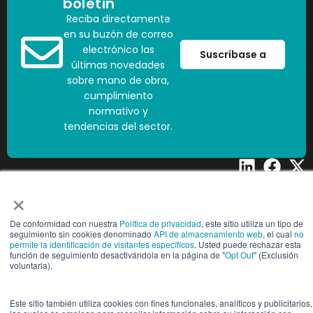
boletín
Reciba directamente
en su buzón de correo
electrónico las
Suscríbase a
últimas novedades
sobre mano de obra,
cumplimiento
normativo y
tendencias del sector.
×
Copyright © 2025 People2.0 | Todos los derechos reservados
Centro de ConfianzaCentro de
Configuración de cook
De conformidad con nuestra
Política de privacidad
, este sitio utiliza un tipo de
confianza
seguimiento sin cookies denominado
API de almacenamiento web
, el cual
no
permite la identificación de visitantes específicos
. Usted puede rechazar esta
función de seguimiento desactivándola en la página de "
Opt Out
" (Exclusión
voluntaria).
Este sitio también utiliza cookies con fines funcionales, analíticos y publicitarios,