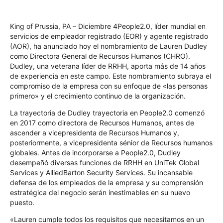
King of Prussia, PA – Diciembre
4
People2.0,
líder mundial en
servicios de empleador registrado (EOR) y agente registrado
(AOR
),
ha anunciado hoy
el nombramiento de Lauren Dudley
como Directora General de Recursos Humanos (CHRO).
Dudley
, una
veterana líder de RRHH
, aporta más de 14 años
de experiencia en este campo.
Este nombramiento subraya el
compromiso de la empresa con su enfoque de «las personas
primero» y el crecimiento continuo de la organización.
La trayectoria de Dudley
trayectoria en People2.0 comenzó
en 2017 como directora de Recursos Humanos, antes de
ascender a vicepresidenta de Recursos Humanos y,
posteriormente, a vicepresidenta sénior
de
Recursos humanos
globales. Antes de incorporarse a People2.0,
Dudley
desempeñó diversas funciones de RRHH en
UniTek
Global
Services y AlliedBarton Security Services.
Su incansable
defensa de
los empleados de la empresa
y su comprensión
estratégica del negocio serán inestimables en su nuevo
puesto.
«Lauren cumple todos los requisitos que necesitamos en un