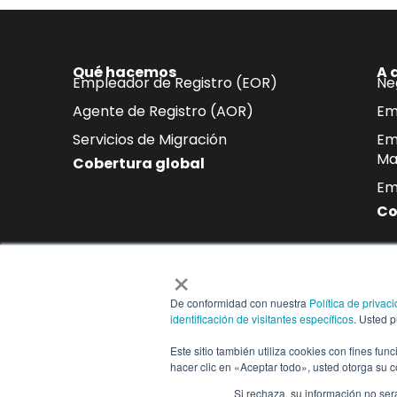
Qué hacemos
A 
Empleador de Registro (EOR)
Ne
Agente de Registro (AOR)
Em
Servicios de Migración
Em
Ma
Cobertura global
Em
Co
×
Suscríbase a nuestro b
De conformidad con nuestra
Política de privac
Reciba directamente en su buzón 
identificación de visitantes específicos
. Usted 
cumplimiento normativo y tendenc
Este sitio también utiliza cookies con fines fun
hacer clic en «Aceptar todo», usted otorga su 
Si rechaza, su información no ser