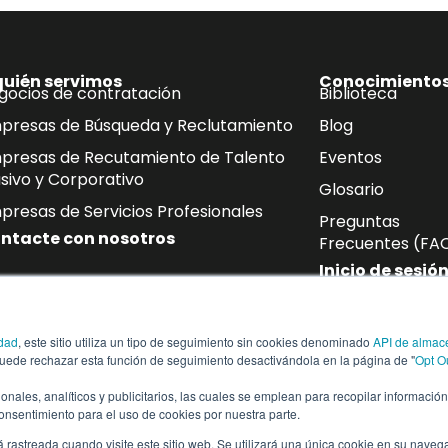
quién servimos
Conocimiento
gocios de contratación
Biblioteca
presas de Búsqueda y Reclutamiento
Blog
presas de Recutamiento de Talento
Eventos
sivo y Corporativo
Glosario
presas de Servicios Profesionales
Preguntas
ntacte con nosotros
Frecuentes (FA
Inicio de sesió
oletín
idad
, este sitio utiliza un tipo de seguimiento sin cookies denominado
API de almac
de correo electrónico las últimas novedades sobre mano de ob
puede rechazar esta función de seguimiento desactivándola en la página de "
Opt O
ias del sector.
cionales, analíticos y publicitarios, las cuales se emplean para recopilar informació
consentimiento para el uso de cookies por nuestra parte.
á rastreada cuando visite este sitio web. Se utilizará una única cookie en su naveg