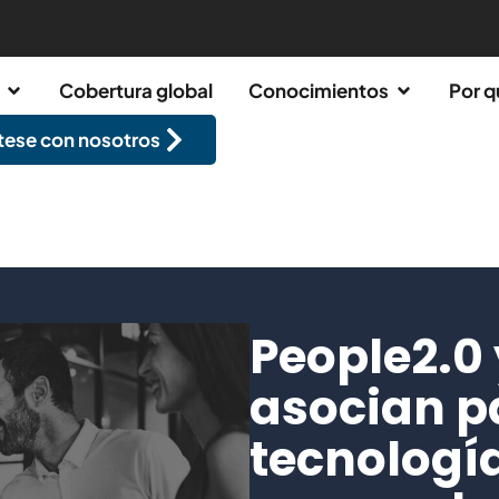
Cobertura global
Conocimientos
Por q
ese con nosotros
People2.0 
asocian p
tecnología