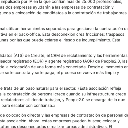
to impulsada por IA en la que confían más de 25.000 profesionales,
 las dos empresas ayudarán a las empresas de contratación y
queda y colocación de candidatos a la contratación de trabajadores
l utilizan herramientas separadas para gestionar la contratación d
ativa en el back-office. Esta desconexión crea fricciones: traspasos
unas por las que puede colarse el riesgo de incumplimiento. Esta
datos (ATS) de Crelate, el CRM de reclutamiento y las herramientas
leador registrado (EOR) y agente registrado (AOR) de People2.0, las
a de la colocación de una forma más conectada. Desde el momento e
e se le contrata y se le paga, el proceso se vuelve más limpio y
trata de un paso natural para el sector. «Esta asociación refleja
 la contratación de personal crece cuando su infraestructura crece
s reclutadores allí donde trabajan, y People2.0 se encarga de lo que
 para escalar con confianza.»
de colocación directa y las empresas de contratación de personal d
sta asociación. Ahora, estas empresas pueden buscar, colocar y
ataformas desconectadas o realizar tareas administrativas. El