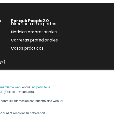
s
Por qué People2.0
Directorio de expertos
Noticias empresariales
Carreras profedionales
Casos prácticos
Qs)
n
enamiento web
, el cual
no permite la
ra,
Suscríbase a
ut
" (Exclusión voluntaria).
n sobre su interacción con nuestro sitio web. Al
ador para recordar su preferencia