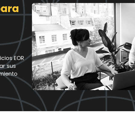
para
icios EOR
ar sus
imiento