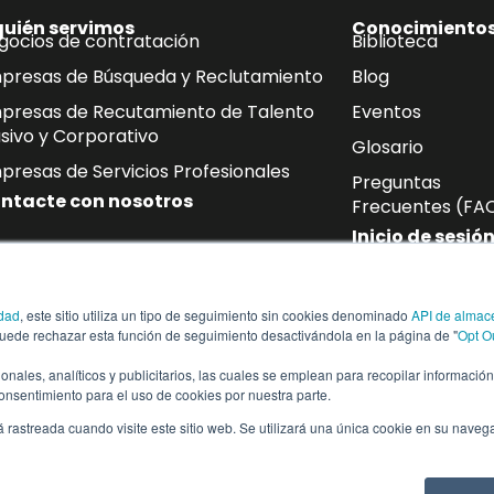
quién servimos
Conocimiento
gocios de contratación
Biblioteca
presas de Búsqueda y Reclutamiento
Blog
presas de Recutamiento de Talento
Eventos
sivo y Corporativo
Glosario
presas de Servicios Profesionales
Preguntas
ntacte con nosotros
Frecuentes (FA
Inicio de sesió
oletín
idad
, este sitio utiliza un tipo de seguimiento sin cookies denominado
API de almac
de correo electrónico las últimas novedades sobre mano de ob
puede rechazar esta función de seguimiento desactivándola en la página de "
Opt O
ias del sector.
cionales, analíticos y publicitarios, las cuales se emplean para recopilar informació
consentimiento para el uso de cookies por nuestra parte.
á rastreada cuando visite este sitio web. Se utilizará una única cookie en su naveg
vados