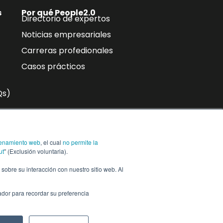
s
Por qué People2.0
Directorio de expertos
Noticias empresariales
Carreras profedionales
Casos prácticos
Qs)
n
enamiento web
, el cual
no permite la
ra,
Suscríbase a
ut
" (Exclusión voluntaria).
n sobre su interacción con nuestro sitio web. Al
ador para recordar su preferencia
Centro de
Configuración de co
ConfianzaCentro
de confianza