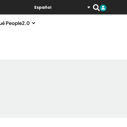
Español
ué People2.0